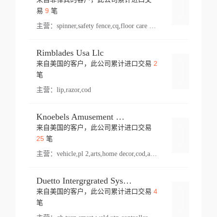
登录
9
易
笔
主营：
spinner,safety fence,cq,floor care machine,cargo,welded steel,web,essential,ratchet tie down,contact email,creatine monohydrate,x 50,bag,paper cups lid,erti,500 c,plush toy,steel wire,webbing,otr tyre,s8,food packaging,edmonton,quad,pc,floor cleaner,carton paper cup,wood pack,auto par,bar chair,oven,fitness products,leisure chair,canada,bicycle,rovin,pickup truck,rat,cover,carton,plastic lid,battery,ride on car,oil gas well,hat,pet cage,n tr,ionic,shoes tel,acrylic bathtub,microvit,fans,lumen,wheels,gin,tdr,tpo,llysine,hot,bur,bonnell spring,g class,dumbbell,condenser,s5,cleaner vacuum,d fence,board,wood,promi,swir,ail,orchard,mattres,cash,microfiber bathrobe,vacuum cleaner floor,access door,pad,wood packing,carton toy,gas well,cotton,freight prepaid,sga,heat exchange,mat,psn,al em,glc,lifting table,cod,plastic shell,wire po,foam,ladies knitted dress,rim,a1,roller,spare part,t 80,waterproof terminal,barbell set,vehicle,bicycle tire,go game,led light,computer chair,block mesh,stainless steel,ape,steel wire rope,carton paper box,ladies knitted pullover,threonine feed grade,electrical appliance,eyebolt,casing,rubber duck,ball,8 port,pet bottle,box steel,scaffolding parts,packing material,na e,polyester knit,blouse,d jack,vacuum flask,lip,aite,fruit plate,steel frame,sealing,mesh,s14,textile,office chair,pendant light,jet,bar stool,furniture,aluminium,wallet,carton pot,tool box,brand new tire,brightway,tria,strea,prop,fishing products,car bumper,butter,fog lamp cover,yofc,tableware,plastic,plastic bottle spray,fireplace,natural stone products,t sp,pullover,aluminium pan,massage product,spotlight,finned tube bundle,table,wood stick,high pressure cleaner,auto part,welded wire mesh,chinese medicine,mater,tsc,sea,cable,glove,supplies,kelvin,sacom,hot dipped galvanized steel pipe,ring wire,pright,rush,ion,paper bag,ring,cup sleeve,oil,gmh,car step,cabinet,leisure table,ladies knit top,sol,electric bicycle,pera,feed grade,air purifier,stanc,storage box,no wooden,pdo,iu,aluminium sheet,k2,p1,s 50,dj,vacuum cleaner,nylon bag,insulat,power,cleaner,hpa,molded,control arm,import,octg,s 99,tablecloth,screw,flail mower,dining chair,l ap,butyl inner tube,ppo,20 sp,wire lock accessories,mattress fabric,kitchen,s7,frame,steel,carton plastic,ipm,electrical cabinet,wear strip,racks,brand tire,tin,packaging material,ys,anji,ceramics product,metal furniture,sebacic acid,umber,flap,ladies knitted,bun pan,chemical substance,lusin,country of origin,edt,unica,stainless steel wire,weld,dire,ai r,poncho,toy car,chemical,t code,s corporation,oem,chinese herb,fly,hydrochloride,ppe,grille,lifting,socks,lighting,ale,unit,hood,stud,aircool,s glass fiber,brass valve valve,tssu,cotton bag,aka,gh,slusher,sporting good,bar stools,n steel,nonwoven bag,essar,ladies knitted skirt,light mouse,drilling,spin bike,sling,insulation tubing,string wound filter cartridge,door frame,u post,optical fibre cable,glass,md,kumho,synthetic grass,shoes,cific,mobil,carton box,fence panel,new tire,chi
Rimblades Usa Llc
2
来自美国的客户，此公司累计进口交易
登录
笔
主营：
lip,razor,cod
Knoebels Amusement Resort
来自美国的客户，此公司累计进口交易
登录
25
笔
主营：
vehicle,pl 2,arts,home decor,cod,amusement ride,sea
Duetto Intergrgrated Systems Inc.
4
来自美国的客户，此公司累计进口交易
登录
笔