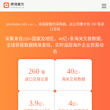
2026pinceladas cely s.a
pinceladas cely s.a.c.，来自秘鲁的采购商，此公司累计有
260
笔进
口交易
采集来自220+国家及地区，40亿+条海关交易数据，
全球贸易数据精准查找，实时追踪海外企业贸易动
态
260
40
笔
亿+
进口交易记录
海关交易数据
3.9
4
亿+
亿+