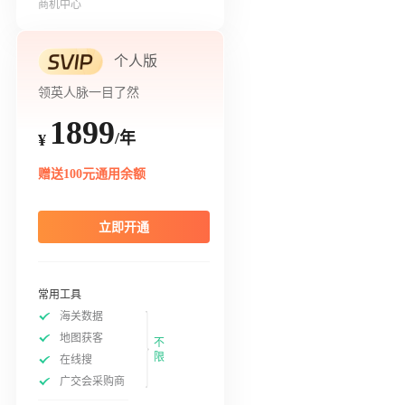
商机中心
个人版
领英人脉一目了然
1899
/年
¥
赠送100元通用余额
立即开通
常用工具
海关数据
地图获客
不
限
在线搜
广交会采购商