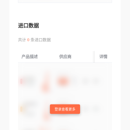
进口数据
共计
0
条进口数据
产品描述
供应商
起运国/地区
详情
登录查看更多