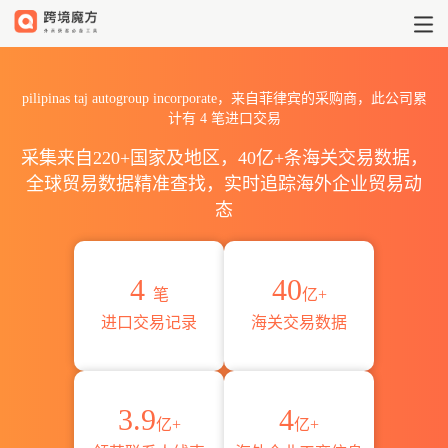
2026pilipinas taj autogr
pilipinas taj autogroup incorporate，来自菲律宾的采购商，此公司累
计有
4
笔进口交易
采集来自220+国家及地区，40亿+条海关交易数据，
全球贸易数据精准查找，实时追踪海外企业贸易动
态
4
40
笔
亿+
进口交易记录
海关交易数据
3.9
4
亿+
亿+