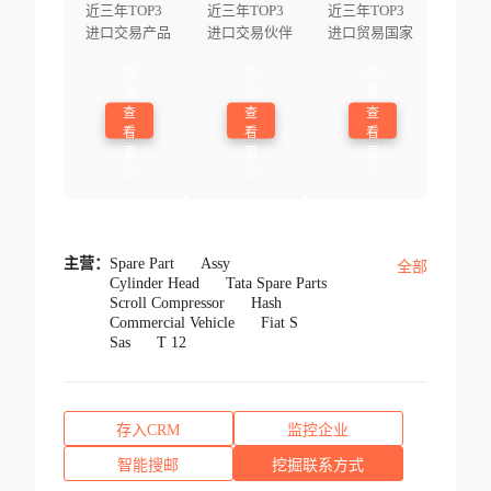
近三年TOP3
近三年TOP3
近三年TOP3
进口交易产品
进口交易伙伴
进口贸易国家
登
登
登
录
录
录
查
查
查
看
看
看
更
更
更
多
多
多
主营：
Spare Part
Assy
全部
Cylinder Head
Tata Spare Parts
Scroll Compressor
Hash
Commercial Vehicle
Fiat S
Sas
T 12
存入CRM
监控企业
智能搜邮
挖掘联系方式