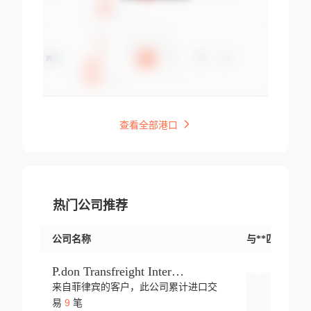
查看全部港口
热门公司推荐
公司名称
与**匹配交易
P.don Transfreight International
来自菲律宾的客户，此公司累计进口交
登录
9
易
笔