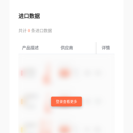
进口数据
共计
0
条进口数据
产品描述
供应商
起运国/地区
详情
登录查看更多