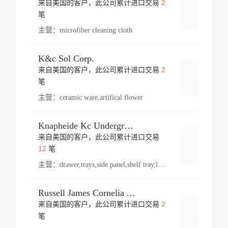
2
来自美国的客户，此公司累计进口交易
登录
笔
主营：
microfiber cleaning cloth
K&c Sol Corp.
2
来自美国的客户，此公司累计进口交易
登录
笔
主营：
ceramic ware,artifical flower
Knapheide Kc Underground
来自美国的客户，此公司累计进口交易
登录
12
笔
主营：
drawer,trays,side panel,shelf tray,lock drawer,panel,for vehicle,telescopic slide,drawer shelf,equipment,shelf,automotive part
Russell James Cornelia Arlington Va
2
来自美国的客户，此公司累计进口交易
登录
笔