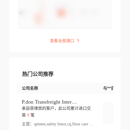
查看全部港口
热门公司推荐
公司名称
与**匹配交易
P.don Transfreight International
来自菲律宾的客户，此公司累计进口交
登录
9
易
笔
主营：
spinner,safety fence,cq,floor care machine,cargo,welded steel,web,essential,ratchet tie down,contact email,creatine monohydrate,x 50,bag,paper cups lid,erti,500 c,plush toy,steel wire,webbing,otr tyre,s8,food packaging,edmonton,quad,pc,floor cleaner,carton paper cup,wood pack,auto par,bar chair,oven,fitness products,leisure chair,canada,bicycle,rovin,pickup truck,rat,cover,carton,plastic lid,battery,ride on car,oil gas well,hat,pet cage,n tr,ionic,shoes tel,acrylic bathtub,microvit,fans,lumen,wheels,gin,tdr,tpo,llysine,hot,bur,bonnell spring,g class,dumbbell,condenser,s5,cleaner vacuum,d fence,board,wood,promi,swir,ail,orchard,mattres,cash,microfiber bathrobe,vacuum cleaner floor,access door,pad,wood packing,carton toy,gas well,cotton,freight prepaid,sga,heat exchange,mat,psn,al em,glc,lifting table,cod,plastic shell,wire po,foam,ladies knitted dress,rim,a1,roller,spare part,t 80,waterproof terminal,barbell set,vehicle,bicycle tire,go game,led light,computer chair,block mesh,stainless steel,ape,steel wire rope,carton paper box,ladies knitted pullover,threonine feed grade,electrical appliance,eyebolt,casing,rubber duck,ball,8 port,pet bottle,box steel,scaffolding parts,packing material,na e,polyester knit,blouse,d jack,vacuum flask,lip,aite,fruit plate,steel frame,sealing,mesh,s14,textile,office chair,pendant light,jet,bar stool,furniture,aluminium,wallet,carton pot,tool box,brand new tire,brightway,tria,strea,prop,fishing products,car bumper,butter,fog lamp cover,yofc,tableware,plastic,plastic bottle spray,fireplace,natural stone products,t sp,pullover,aluminium pan,massage product,spotlight,finned tube bundle,table,wood stick,high pressure cleaner,auto part,welded wire mesh,chinese medicine,mater,tsc,sea,cable,glove,supplies,kelvin,sacom,hot dipped galvanized steel pipe,ring wire,pright,rush,ion,paper bag,ring,cup sleeve,oil,gmh,car step,cabinet,leisure table,ladies knit top,sol,electric bicycle,pera,feed grade,air purifier,stanc,storage box,no wooden,pdo,iu,aluminium sheet,k2,p1,s 50,dj,vacuum cleaner,nylon bag,insulat,power,cleaner,hpa,molded,control arm,import,octg,s 99,tablecloth,screw,flail mower,dining chair,l ap,butyl inner tube,ppo,20 sp,wire lock accessories,mattress fabric,kitchen,s7,frame,steel,carton plastic,ipm,electrical cabinet,wear strip,racks,brand tire,tin,packaging material,ys,anji,ceramics product,metal furniture,sebacic acid,umber,flap,ladies knitted,bun pan,chemical substance,lusin,country of origin,edt,unica,stainless steel wire,weld,dire,ai r,poncho,toy car,chemical,t code,s corporation,oem,chinese herb,fly,hydrochloride,ppe,grille,lifting,socks,lighting,ale,unit,hood,stud,aircool,s glass fiber,brass valve valve,tssu,cotton bag,aka,gh,slusher,sporting good,bar stools,n steel,nonwoven bag,essar,ladies knitted skirt,light mouse,drilling,spin bike,sling,insulation tubing,string wound filter cartridge,door frame,u post,optical fibre cable,glass,md,kumho,synthetic grass,shoes,cific,mobil,carton box,fence panel,new tire,chi