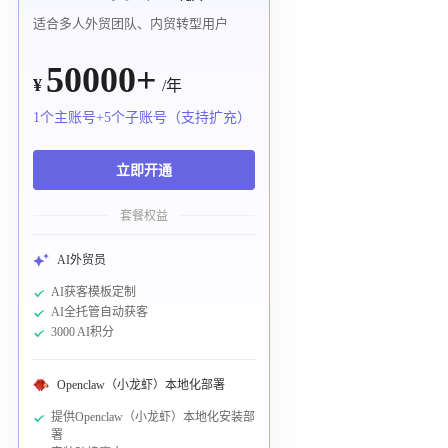
适合多人外贸团队、内贸转型用户
50000+
¥
/年
1个主账号+5个子账号（支持扩充）
立即开通
套餐权益
AI外贸员
AI获客模板定制
AI全托管自动获客
3000 AI积分
Openclaw（小龙虾）本地化部署
提供Openclaw（小龙虾）本地化安装部
署