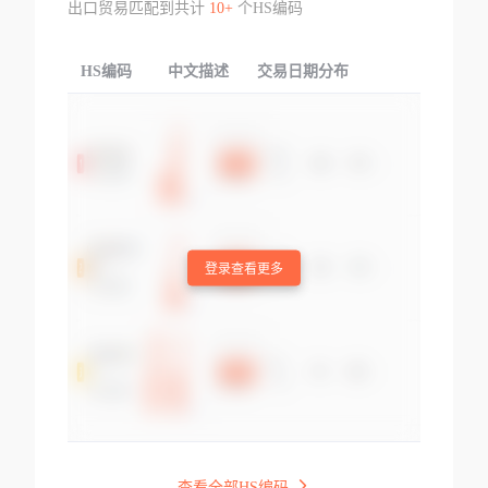
出口贸易匹配到共计
10+
个HS编码
HS编码
中文描述
交易日期分布
TOP
登录查看更多
查看全部HS编码