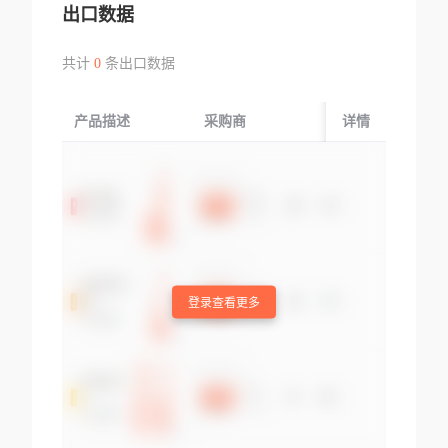
出口数据
共计
0
条出口数据
产品描述
采购商
起运国/地区
详情
登录查看更多