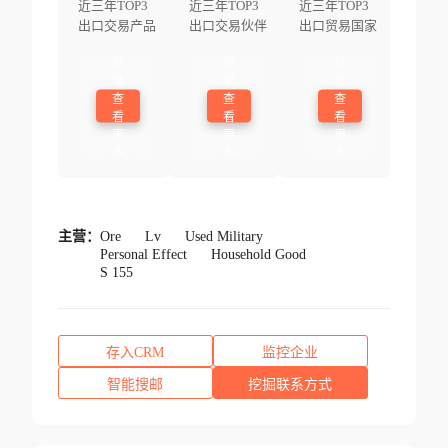
近三年TOP3
近三年TOP3
近三年TOP3
出口交易产品
出口交易伙伴
出口贸易国家
登
登
登
录
录
录
查
查
查
看
看
看
更
更
更
多
多
多
主营：
Ore
Lv
Used Military
Personal Effect
Household Good
S 155
存入CRM
监控企业
智能搜邮
挖掘联系方式