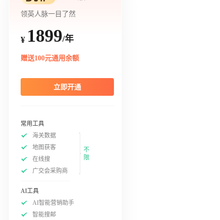
领英人脉一目了然
1899
/年
¥
赠送100元通用余额
立即开通
常用工具
海关数据
地图获客
不
限
在线搜
广交会采购商
AI工具
AI智能营销助手
智能搜邮