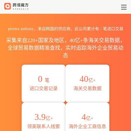
2026pereira anthony海关
pereira anthony，来自韩国的供应商，此公司累计有
-
笔进口交易
采集来自220+国家及地区，40亿+条海关交易数据，
全球贸易数据精准查找，实时追踪海外企业贸易动
态
0
40
笔
亿+
进口交易记录
海关交易数据
3.9
4
亿+
亿+
领英联系人线索
海外企业工商信息