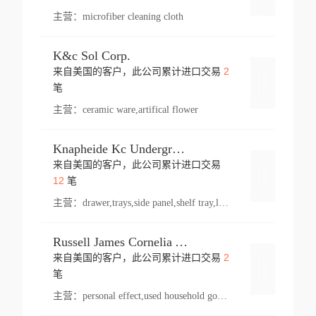
主营：
microfiber cleaning cloth
K&c Sol Corp.
2
来自美国的客户，此公司累计进口交易
登录
笔
主营：
ceramic ware,artifical flower
Knapheide Kc Underground
来自美国的客户，此公司累计进口交易
登录
12
笔
主营：
drawer,trays,side panel,shelf tray,lock drawer,panel,for vehicle,telescopic slide,drawer shelf,equipment,shelf,automotive part
Russell James Cornelia Arlington Va
2
来自美国的客户，此公司累计进口交易
登录
笔
主营：
personal effect,used household goods