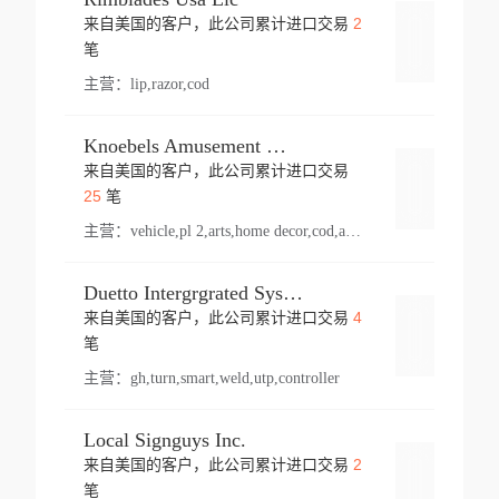
2
来自美国的客户，此公司累计进口交易
登录
笔
主营：
lip,razor,cod
Knoebels Amusement Resort
来自美国的客户，此公司累计进口交易
登录
25
笔
主营：
vehicle,pl 2,arts,home decor,cod,amusement ride,sea
Duetto Intergrgrated Systems Inc.
4
来自美国的客户，此公司累计进口交易
登录
笔
主营：
gh,turn,smart,weld,utp,controller
Local Signguys Inc.
2
来自美国的客户，此公司累计进口交易
登录
笔