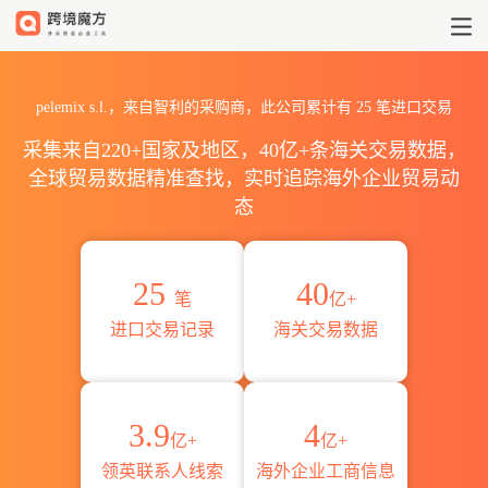
2026pelemix s.l.海关进出口
pelemix s.l.，来自智利的采购商，此公司累计有
25
笔进口交易
采集来自220+国家及地区，40亿+条海关交易数据，
全球贸易数据精准查找，实时追踪海外企业贸易动
态
25
40
笔
亿+
进口交易记录
海关交易数据
3.9
4
亿+
亿+
领英联系人线索
海外企业工商信息