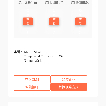
进口交易产品
进口交易伙伴
进口贸易国家
登
登
登
录
录
录
查
查
查
看
看
看
更
更
更
多
多
多
主营：
Ale
Shed
Compressed Coir Pith
Xtr
Natural Wash
存入CRM
监控企业
智能搜邮
挖掘联系方式