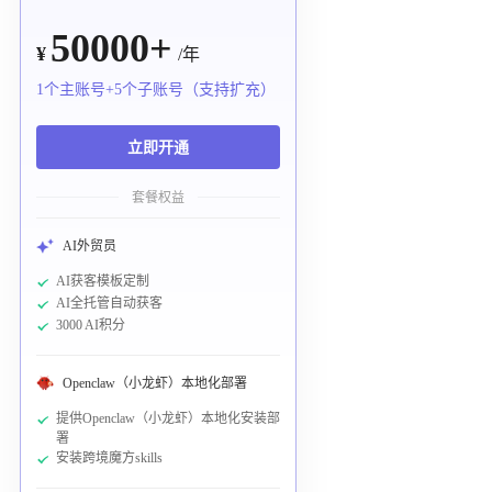
50000+
¥
/年
1个主账号+5个子账号（支持扩充）
立即开通
套餐权益
AI外贸员
AI获客模板定制
AI全托管自动获客
3000 AI积分
Openclaw（小龙虾）本地化部署
提供Openclaw（小龙虾）本地化安装部
署
安装跨境魔方skills