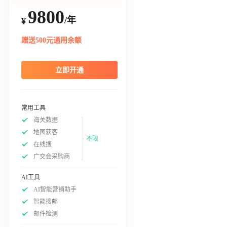
9800
/年
¥
赠送500元通用余额
立即开通
常用工具
海关数据
地图获客
不限
在线搜
广交会采购商
AI工具
AI智能营销助手
智能搜邮
邮件检测