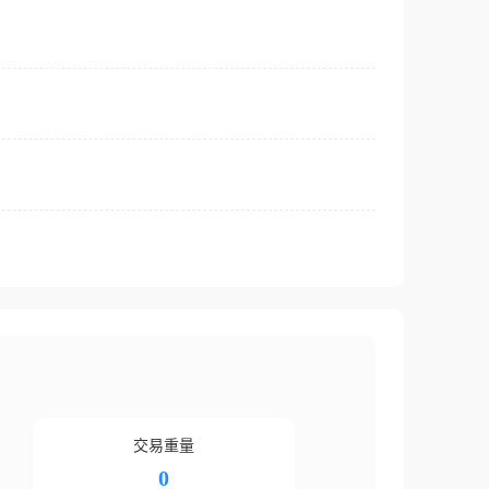
交易重量
0