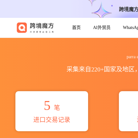
跨境魔
首页
AI外贸员
Whats
2026parra espinoza jona
parr
采集来自220+国家及地
5
笔
进口交易记录