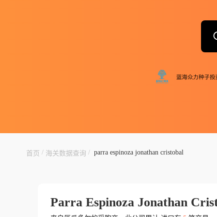
/
/
parra espinoza jonathan cristobal
首页
海关数据查询
Parra Espinoza Jonathan Cris