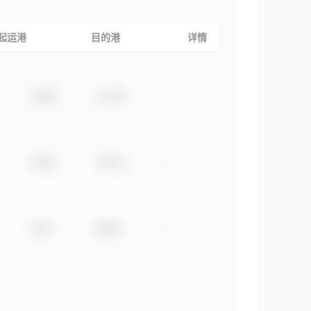
起运港
目的港
详情