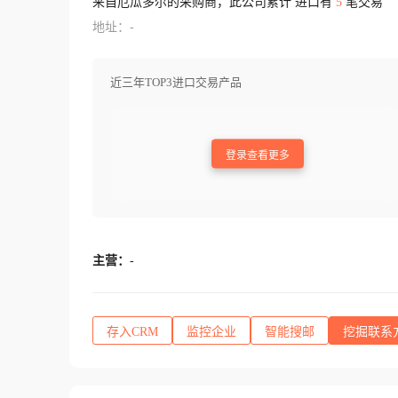
来自厄瓜多尔的采购商，此公司累计 进口有
5
笔交易
地址：-
近三年TOP3进口交易产品
登录查看更多
主营：
-
存入CRM
监控企业
智能搜邮
挖掘联系