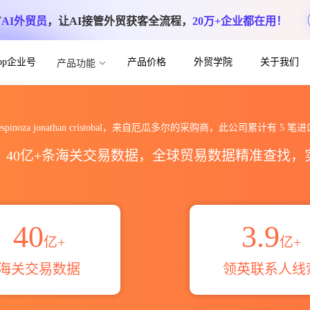
方
AI外贸员
，让AI接管外贸获客全流程，
20万+企业都在用！
App企业号
产品价格
外贸学院
关于我们
产品功能
than cristobal海关进出口数据统计_
a espinoza jonathan cristobal，来自厄瓜多尔的采购商，此公司累计有
5
笔进
区，40亿+条海关交易数据，全球贸易数据精准查找
40
3.9
亿+
亿+
海关交易数据
领英联系人线