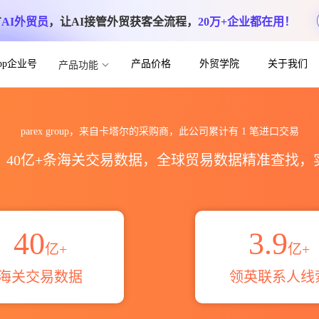
方
AI外贸员
，让AI接管外贸获客全流程，
20万+企业都在用！
App企业号
产品价格
外贸学院
关于我们
产品功能
数据统计_贸易概览_贸易区域伙伴_HS编
parex group，来自卡塔尔的采购商，此公司累计有
1
笔进口交易
区，40亿+条海关交易数据，全球贸易数据精准查找
40
3.9
亿+
亿+
海关交易数据
领英联系人线