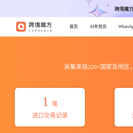
跨境魔
首页
AI外贸员
Whats
2026parex group海关进出口
采集来自220+国家及地
1
笔
进口交易记录