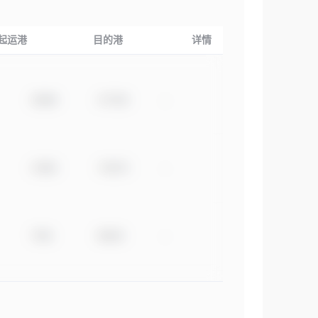
起运港
目的港
详情