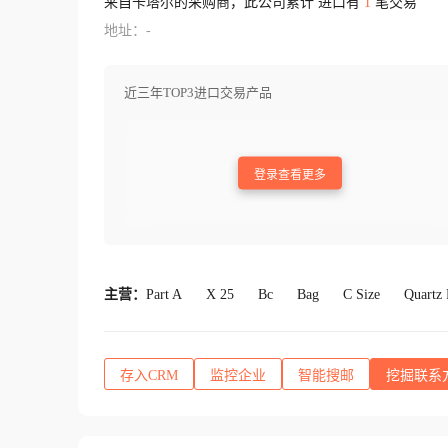
来自卡塔尔的采购商，此公司累计 进口有
1
笔交易
地址：-
近三年TOP3进口交易产品
登录查看更多
主营：
Part A
X 25
Bc
Bag
C Size
Quartz
存入CRM
监控企业
智能搜邮
挖掘联系