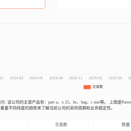
塔尔,
该公司的主营产品有：part a、x 25、bc、bag、c size等。
上图是Par
易重量不同纬度的趋势来了解当前公司的采供周期和业务稳定性。
份
交易数
数量