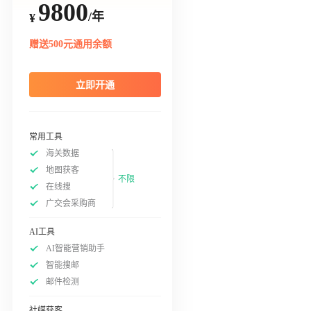
9800
/年
¥
赠送500元通用余额
立即开通
常用工具
海关数据
地图获客
不限
在线搜
广交会采购商
AI工具
AI智能营销助手
智能搜邮
邮件检测
社媒获客