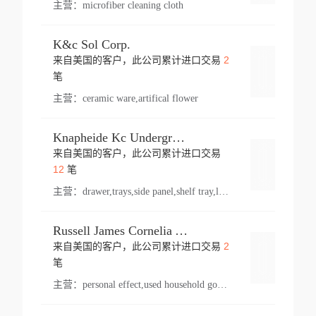
主营：
microfiber cleaning cloth
K&c Sol Corp.
2
来自美国的客户，此公司累计进口交易
登录
笔
主营：
ceramic ware,artifical flower
Knapheide Kc Underground
来自美国的客户，此公司累计进口交易
登录
12
笔
主营：
drawer,trays,side panel,shelf tray,lock drawer,panel,for vehicle,telescopic slide,drawer shelf,equipment,shelf,automotive part
Russell James Cornelia Arlington Va
2
来自美国的客户，此公司累计进口交易
登录
笔
主营：
personal effect,used household goods