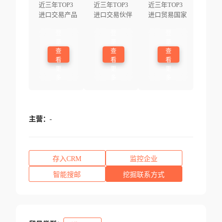
近三年TOP3
近三年TOP3
近三年TOP3
进口交易产品
进口交易伙伴
进口贸易国家
登
登
登
录
录
录
查
查
查
看
看
看
更
更
更
多
多
多
主营：
-
存入CRM
监控企业
智能搜邮
挖掘联系方式