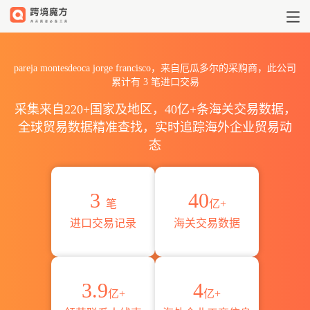
2026pareja montesdeoca j
pareja montesdeoca jorge francisco，来自厄瓜多尔的采购商，此公司
累计有
3
笔进口交易
采集来自220+国家及地区，40亿+条海关交易数据，
全球贸易数据精准查找，实时追踪海外企业贸易动
态
3
40
笔
亿+
进口交易记录
海关交易数据
3.9
4
亿+
亿+