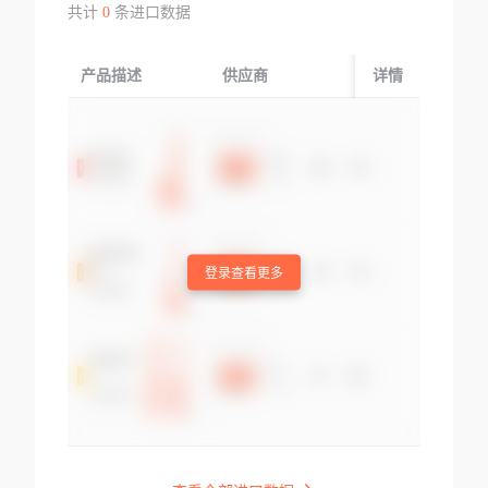
共计
0
条进口数据
产品描述
供应商
起运国/地区
详情
登录查看更多