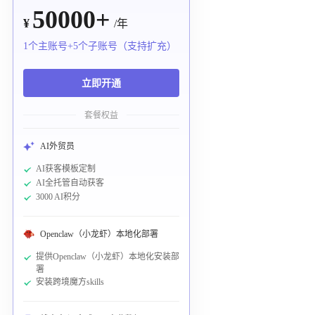
50000+
¥
/年
1个主账号+5个子账号（支持扩充）
立即开通
套餐权益
AI外贸员
AI获客模板定制
AI全托管自动获客
3000 AI积分
Openclaw（小龙虾）本地化部署
提供Openclaw（小龙虾）本地化安装部
署
安装跨境魔方skills