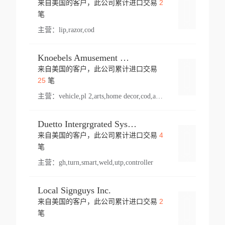
2
来自美国的客户，此公司累计进口交易
登录
笔
主营：
lip,razor,cod
Knoebels Amusement Resort
来自美国的客户，此公司累计进口交易
登录
25
笔
主营：
vehicle,pl 2,arts,home decor,cod,amusement ride,sea
Duetto Intergrgrated Systems Inc.
4
来自美国的客户，此公司累计进口交易
登录
笔
主营：
gh,turn,smart,weld,utp,controller
Local Signguys Inc.
2
来自美国的客户，此公司累计进口交易
登录
笔