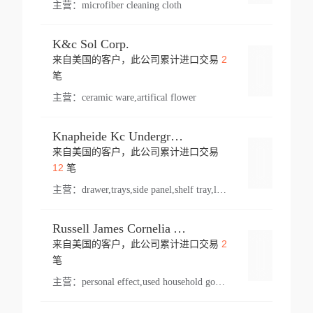
主营：
microfiber cleaning cloth
K&c Sol Corp.
2
来自美国的客户，此公司累计进口交易
登录
笔
主营：
ceramic ware,artifical flower
Knapheide Kc Underground
来自美国的客户，此公司累计进口交易
登录
12
笔
主营：
drawer,trays,side panel,shelf tray,lock drawer,panel,for vehicle,telescopic slide,drawer shelf,equipment,shelf,automotive part
Russell James Cornelia Arlington Va
2
来自美国的客户，此公司累计进口交易
登录
笔
主营：
personal effect,used household goods