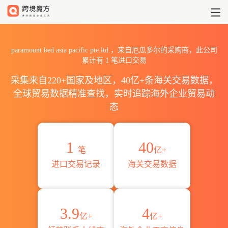
2026paramount bed asia p
paramount bed asia pacific pte.ltd.，来自厄瓜多尔的采购商，此公司
累计有
1
笔进口交易
采集来自220+国家及地区，40亿+条海关交易数据，
全球贸易数据精准查找，实时追踪海外企业贸易动
态
1
40
笔
亿+
进口交易记录
海关交易数据
3.9
4
亿+
亿+