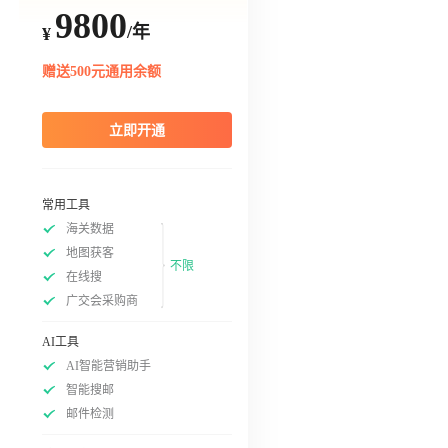
9800
/年
¥
赠送500元通用余额
立即开通
常用工具
海关数据
地图获客
不限
在线搜
广交会采购商
AI工具
AI智能营销助手
智能搜邮
邮件检测