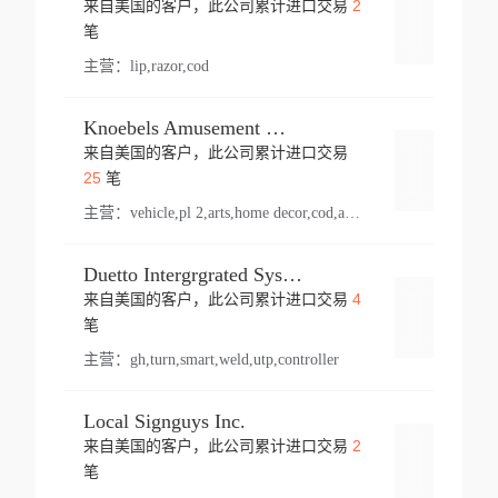
2
来自美国的客户，此公司累计进口交易
登录
笔
主营：
lip,razor,cod
Knoebels Amusement Resort
来自美国的客户，此公司累计进口交易
登录
25
笔
主营：
vehicle,pl 2,arts,home decor,cod,amusement ride,sea
Duetto Intergrgrated Systems Inc.
4
来自美国的客户，此公司累计进口交易
登录
笔
主营：
gh,turn,smart,weld,utp,controller
Local Signguys Inc.
2
来自美国的客户，此公司累计进口交易
登录
笔