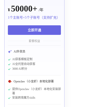
50000+
¥
/年
1个主账号+5个子账号（支持扩充）
立即开通
套餐权益
AI外贸员
AI获客模板定制
AI全托管自动获客
3000 AI积分
Openclaw（小龙虾）本地化部署
提供Openclaw（小龙虾）本地化安装部
署
安装跨境魔方skills