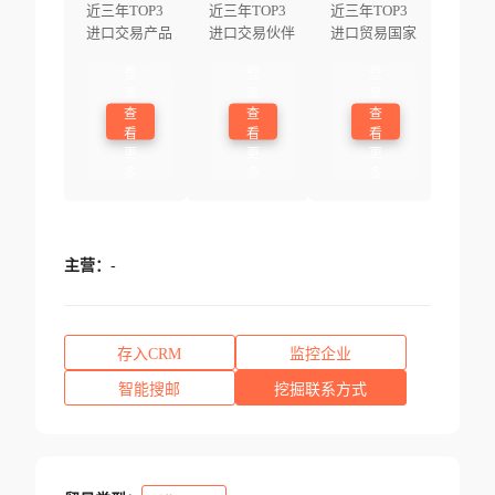
近三年TOP3
近三年TOP3
近三年TOP3
进口交易产品
进口交易伙伴
进口贸易国家
登
登
登
录
录
录
查
查
查
看
看
看
更
更
更
多
多
多
主营：
-
存入CRM
监控企业
智能搜邮
挖掘联系方式