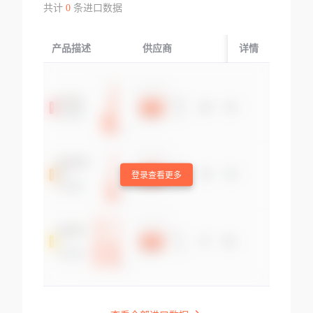
共计
0
条进口数据
产品描述
供应商
起运国/地区
详情
登录查看更多