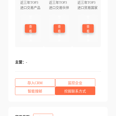
近三年TOP3
近三年TOP3
近三年TOP3
进口交易产品
进口交易伙伴
进口贸易国家
登
登
登
录
录
录
查
查
查
看
看
看
更
更
更
多
多
多
主营：
-
存入CRM
监控企业
智能搜邮
挖掘联系方式