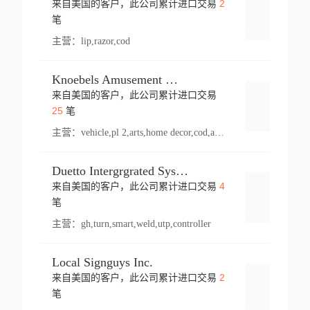
2
来自美国的客户，此公司累计进口交易
登录
笔
主营：
lip,razor,cod
Knoebels Amusement Resort
来自美国的客户，此公司累计进口交易
登录
25
笔
主营：
vehicle,pl 2,arts,home decor,cod,amusement ride,sea
Duetto Intergrgrated Systems Inc.
4
来自美国的客户，此公司累计进口交易
登录
笔
主营：
gh,turn,smart,weld,utp,controller
Local Signguys Inc.
2
来自美国的客户，此公司累计进口交易
登录
笔