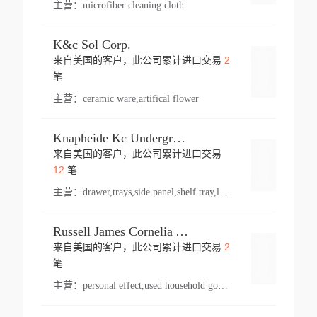
主营：
microfiber cleaning cloth
K&c Sol Corp.
2
来自美国的客户，此公司累计进口交易
登录
笔
主营：
ceramic ware,artifical flower
Knapheide Kc Underground
来自美国的客户，此公司累计进口交易
登录
12
笔
主营：
drawer,trays,side panel,shelf tray,lock drawer,panel,for vehicle,telescopic slide,drawer shelf,equipment,shelf,automotive part
Russell James Cornelia Arlington Va
2
来自美国的客户，此公司累计进口交易
登录
笔
主营：
personal effect,used household goods