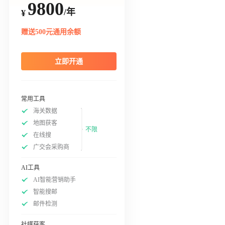
9800
/年
¥
赠送500元通用余额
立即开通
常用工具
海关数据
地图获客
不限
在线搜
广交会采购商
AI工具
AI智能营销助手
智能搜邮
邮件检测
社媒获客