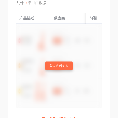
共计
0
条进口数据
产品描述
供应商
起运国/地区
详情
登录查看更多