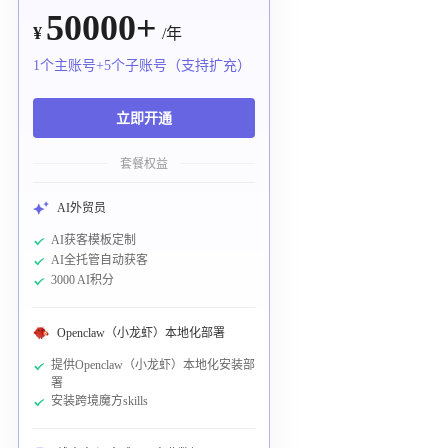
50000+
¥
/年
1个主账号+5个子账号（支持扩充）
立即开通
套餐权益
AI外贸员
AI获客模板定制
AI全托管自动获客
3000 AI积分
Openclaw（小龙虾）本地化部署
提供Openclaw（小龙虾）本地化安装部
署
安装跨境魔方skills