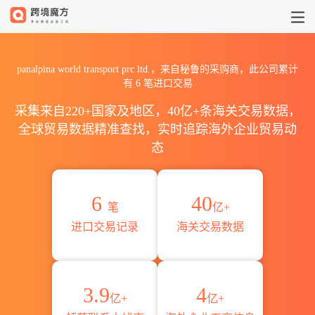
2026panalpina world tran
panalpina world transport prc ltd.，来自秘鲁的采购商，此公司累计
有
6
笔进口交易
采集来自220+国家及地区，40亿+条海关交易数据，
全球贸易数据精准查找，实时追踪海外企业贸易动
态
6
40
笔
亿+
进口交易记录
海关交易数据
3.9
4
亿+
亿+