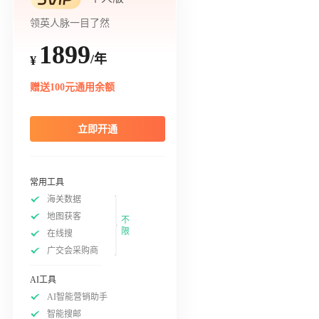
领英人脉一目了然
1899
/年
¥
赠送100元通用余额
立即开通
常用工具
海关数据
地图获客
不
限
在线搜
广交会采购商
AI工具
AI智能营销助手
智能搜邮