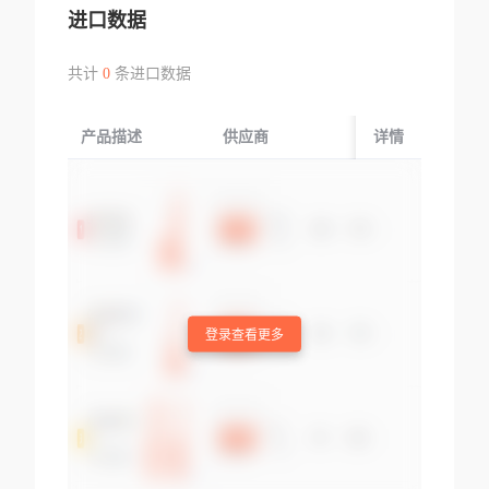
进口数据
共计
0
条进口数据
产品描述
供应商
起运国/地区
详情
登录查看更多