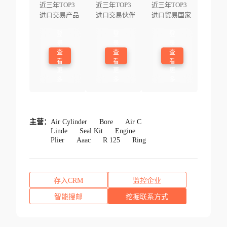
近三年TOP3
近三年TOP3
近三年TOP3
进口交易产品
进口交易伙伴
进口贸易国家
登
登
登
录
录
录
查
查
查
看
看
看
更
更
更
多
多
多
主营：
Air Cylinder
Bore
Air C
Linde
Seal Kit
Engine
Plier
Aaac
R 125
Ring
存入CRM
监控企业
智能搜邮
挖掘联系方式