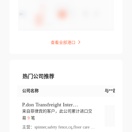
查看全部港口
热门公司推荐
公司名称
与**匹配交易
P.don Transfreight International
来自菲律宾的客户，此公司累计进口交
登录
9
易
笔
主营：
spinner,safety fence,cq,floor care machine,cargo,welded steel,web,essential,ratchet tie down,contact email,creatine monohydrate,x 50,bag,paper cups lid,erti,500 c,plush toy,steel wire,webbing,otr tyre,s8,food packaging,edmonton,quad,pc,floor cleaner,carton paper cup,wood pack,auto par,bar chair,oven,fitness products,leisure chair,canada,bicycle,rovin,pickup truck,rat,cover,carton,plastic lid,battery,ride on car,oil gas well,hat,pet cage,n tr,ionic,shoes tel,acrylic bathtub,microvit,fans,lumen,wheels,gin,tdr,tpo,llysine,hot,bur,bonnell spring,g class,dumbbell,condenser,s5,cleaner vacuum,d fence,board,wood,promi,swir,ail,orchard,mattres,cash,microfiber bathrobe,vacuum cleaner floor,access door,pad,wood packing,carton toy,gas well,cotton,freight prepaid,sga,heat exchange,mat,psn,al em,glc,lifting table,cod,plastic shell,wire po,foam,ladies knitted dress,rim,a1,roller,spare part,t 80,waterproof terminal,barbell set,vehicle,bicycle tire,go game,led light,computer chair,block mesh,stainless steel,ape,steel wire rope,carton paper box,ladies knitted pullover,threonine feed grade,electrical appliance,eyebolt,casing,rubber duck,ball,8 port,pet bottle,box steel,scaffolding parts,packing material,na e,polyester knit,blouse,d jack,vacuum flask,lip,aite,fruit plate,steel frame,sealing,mesh,s14,textile,office chair,pendant light,jet,bar stool,furniture,aluminium,wallet,carton pot,tool box,brand new tire,brightway,tria,strea,prop,fishing products,car bumper,butter,fog lamp cover,yofc,tableware,plastic,plastic bottle spray,fireplace,natural stone products,t sp,pullover,aluminium pan,massage product,spotlight,finned tube bundle,table,wood stick,high pressure cleaner,auto part,welded wire mesh,chinese medicine,mater,tsc,sea,cable,glove,supplies,kelvin,sacom,hot dipped galvanized steel pipe,ring wire,pright,rush,ion,paper bag,ring,cup sleeve,oil,gmh,car step,cabinet,leisure table,ladies knit top,sol,electric bicycle,pera,feed grade,air purifier,stanc,storage box,no wooden,pdo,iu,aluminium sheet,k2,p1,s 50,dj,vacuum cleaner,nylon bag,insulat,power,cleaner,hpa,molded,control arm,import,octg,s 99,tablecloth,screw,flail mower,dining chair,l ap,butyl inner tube,ppo,20 sp,wire lock accessories,mattress fabric,kitchen,s7,frame,steel,carton plastic,ipm,electrical cabinet,wear strip,racks,brand tire,tin,packaging material,ys,anji,ceramics product,metal furniture,sebacic acid,umber,flap,ladies knitted,bun pan,chemical substance,lusin,country of origin,edt,unica,stainless steel wire,weld,dire,ai r,poncho,toy car,chemical,t code,s corporation,oem,chinese herb,fly,hydrochloride,ppe,grille,lifting,socks,lighting,ale,unit,hood,stud,aircool,s glass fiber,brass valve valve,tssu,cotton bag,aka,gh,slusher,sporting good,bar stools,n steel,nonwoven bag,essar,ladies knitted skirt,light mouse,drilling,spin bike,sling,insulation tubing,string wound filter cartridge,door frame,u post,optical fibre cable,glass,md,kumho,synthetic grass,shoes,cific,mobil,carton box,fence panel,new tire,chi