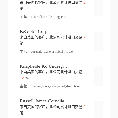
2
来自美国的客户，此公司累计进口交易
登录
笔
主营：
microfiber cleaning cloth
K&c Sol Corp.
2
来自美国的客户，此公司累计进口交易
登录
笔
主营：
ceramic ware,artifical flower
Knapheide Kc Underground
来自美国的客户，此公司累计进口交易
登录
12
笔
主营：
drawer,trays,side panel,shelf tray,lock drawer,panel,for vehicle,telescopic slide,drawer shelf,equipment,shelf,automotive part
Russell James Cornelia Arlington Va
2
来自美国的客户，此公司累计进口交易
登录
笔