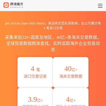
2026pan african paper m
pan african paper mills limitd，来自肯尼亚的采购商，此公司累计有
4
笔进口交易
采集来自220+国家及地区，40亿+条海关交易数据，
全球贸易数据精准查找，实时追踪海外企业贸易动
态
4
40
笔
亿+
进口交易记录
海关交易数据
3.9
4
亿+
亿+