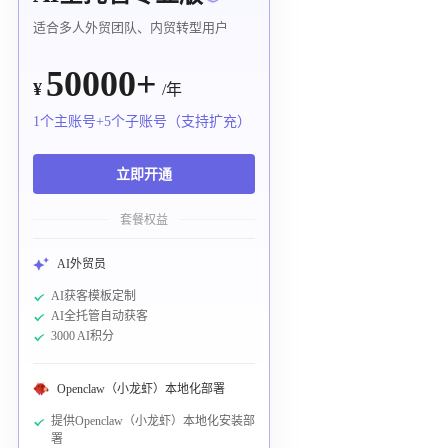
适合多人外贸团队、内贸转型用户
50000+
¥
/年
1个主账号+5个子账号（支持扩充）
立即开通
套餐权益
AI外贸员
AI获客模板定制
AI全托管自动获客
3000 AI积分
Openclaw（小龙虾）本地化部署
提供Openclaw（小龙虾）本地化安装部
署