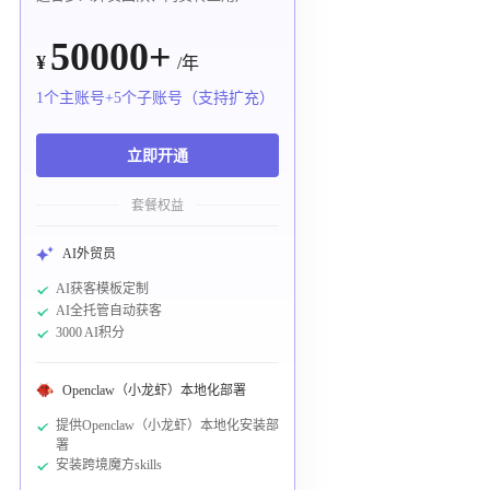
50000+
¥
/年
1个主账号+5个子账号（支持扩充）
立即开通
套餐权益
AI外贸员
AI获客模板定制
AI全托管自动获客
3000 AI积分
Openclaw（小龙虾）本地化部署
提供Openclaw（小龙虾）本地化安装部
署
安装跨境魔方skills