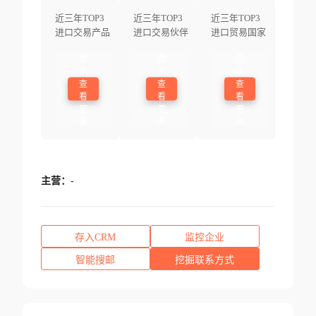
近三年TOP3
近三年TOP3
近三年TOP3
进口交易产品
进口交易伙伴
进口贸易国家
登
登
登
录
录
录
查
查
查
看
看
看
更
更
更
多
多
多
主营：
-
存入CRM
监控企业
智能搜邮
挖掘联系方式