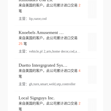
2
来自美国的客户，此公司累计进口交易
登录
笔
主营：
lip,razor,cod
Knoebels Amusement Resort
来自美国的客户，此公司累计进口交易
登录
25
笔
主营：
vehicle,pl 2,arts,home decor,cod,amusement ride,sea
Duetto Intergrgrated Systems Inc.
4
来自美国的客户，此公司累计进口交易
登录
笔
主营：
gh,turn,smart,weld,utp,controller
Local Signguys Inc.
2
来自美国的客户，此公司累计进口交易
登录
笔