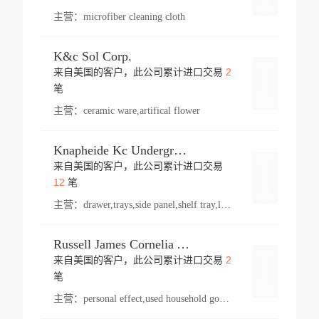
主营：
microfiber cleaning cloth
K&c Sol Corp.
2
来自美国的客户，此公司累计进口交易
登录
笔
主营：
ceramic ware,artifical flower
Knapheide Kc Underground
来自美国的客户，此公司累计进口交易
登录
12
笔
主营：
drawer,trays,side panel,shelf tray,lock drawer,panel,for vehicle,telescopic slide,drawer shelf,equipment,shelf,automotive part
Russell James Cornelia Arlington Va
2
来自美国的客户，此公司累计进口交易
登录
笔
主营：
personal effect,used household goods