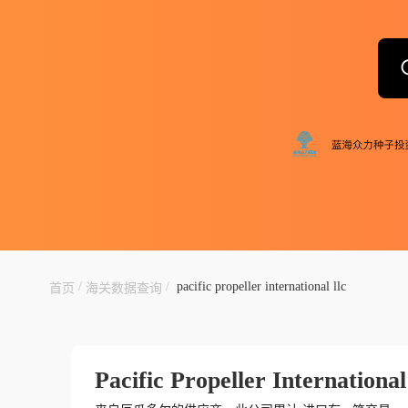
/
/
pacific propeller international llc
首页
海关数据查询
Pacific Propeller International