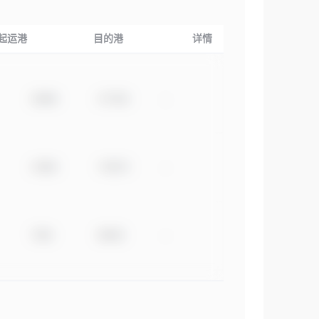
起运港
目的港
详情