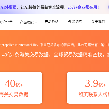
方
AI外贸员
，让AI接管外贸获客全流程，
20万+企业都在用！
App企业号
产品价格
外贸学院
关于我们
产品功能
ternational llc海关进出口数据统计_
fic propeller international llc，来自厄瓜多尔的供应商，此公司累计有
-
笔进
区，40亿+条海关交易数据，全球贸易数据精准查找
40
3.9
亿+
亿+
海关交易数据
领英联系人线