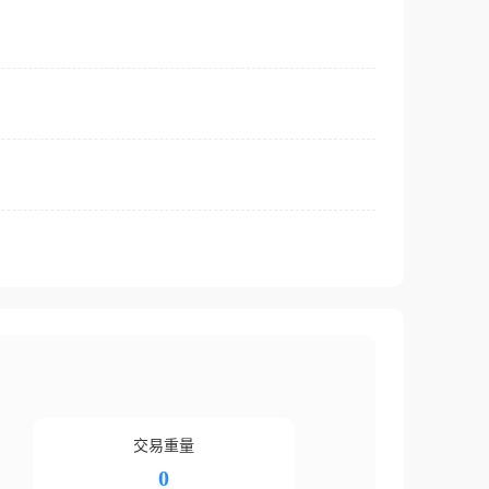
交易重量
0