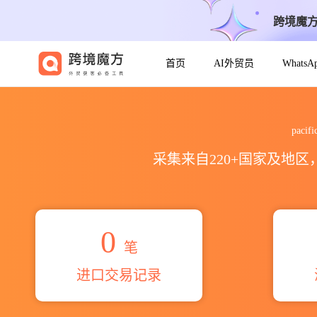
跨境魔
首页
AI外贸员
Whats
2026pacific propeller in
paci
采集来自220+国家及地
0
笔
进口交易记录