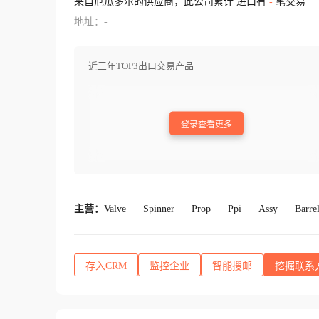
来自厄瓜多尔的供应商，此公司累计 进口有
-
笔交易
地址：-
近三年TOP3出口交易产品
登录查看更多
主营：
Valve
Spinner
Prop
Ppi
Assy
Barre
存入CRM
监控企业
智能搜邮
挖掘联系