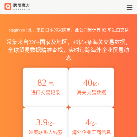
2026otagiri co ltd.海关
otagiri co ltd.，来自日本的采购商，此公司累计有
82
笔进口交易
采集来自220+国家及地区，40亿+条海关交易数据，
全球贸易数据精准查找，实时追踪海外企业贸易动
态
82
40
笔
亿+
进口交易记录
海关交易数据
3.9
4
亿+
亿+
领英联系人线索
海外企业工商信息