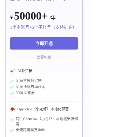
50000+
¥
/年
1个主账号+5个子账号（支持扩充）
立即开通
套餐权益
AI外贸员
AI获客模板定制
AI全托管自动获客
3000 AI积分
Openclaw（小龙虾）本地化部署
提供Openclaw（小龙虾）本地化安装部
署
安装跨境魔方skills