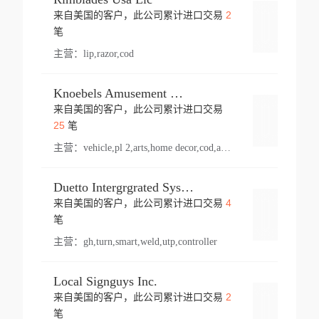
2
来自美国的客户，此公司累计进口交易
登录
笔
主营：
lip,razor,cod
Knoebels Amusement Resort
来自美国的客户，此公司累计进口交易
登录
25
笔
主营：
vehicle,pl 2,arts,home decor,cod,amusement ride,sea
Duetto Intergrgrated Systems Inc.
4
来自美国的客户，此公司累计进口交易
登录
笔
主营：
gh,turn,smart,weld,utp,controller
Local Signguys Inc.
2
来自美国的客户，此公司累计进口交易
登录
笔