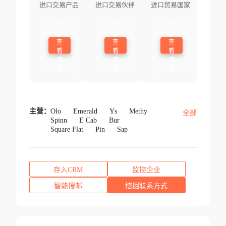
进口交易产品
进口交易伙伴
进口贸易国家
登
登
登
录
录
录
查
查
查
看
看
看
更
更
更
多
多
多
主营：
Olo
Emerald
Ys
Methy
全部
Spinn
E Cab
Bur
Square Flat
Pin
Sap
存入CRM
监控企业
智能搜邮
挖掘联系方式