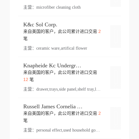
主营：
microfiber cleaning cloth
K&c Sol Corp.
2
来自美国的客户，此公司累计进口交易
登录
笔
主营：
ceramic ware,artifical flower
Knapheide Kc Underground
来自美国的客户，此公司累计进口交易
登录
12
笔
主营：
drawer,trays,side panel,shelf tray,lock drawer,panel,for vehicle,telescopic slide,drawer shelf,equipment,shelf,automotive part
Russell James Cornelia Arlington Va
2
来自美国的客户，此公司累计进口交易
登录
笔
主营：
personal effect,used household goods