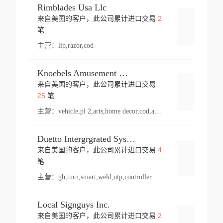
Rimblades Usa Llc
2
来自美国的客户，此公司累计进口交易
登录
笔
主营：
lip,razor,cod
Knoebels Amusement Resort
来自美国的客户，此公司累计进口交易
登录
25
笔
主营：
vehicle,pl 2,arts,home decor,cod,amusement ride,sea
Duetto Intergrgrated Systems Inc.
4
来自美国的客户，此公司累计进口交易
登录
笔
主营：
gh,turn,smart,weld,utp,controller
Local Signguys Inc.
2
来自美国的客户，此公司累计进口交易