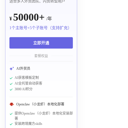
适合多人外贸团队、内贸转型用户
50000+
¥
/年
1个主账号+5个子账号（支持扩充）
立即开通
套餐权益
AI外贸员
AI获客模板定制
AI全托管自动获客
3000 AI积分
Openclaw（小龙虾）本地化部署
提供Openclaw（小龙虾）本地化安装部
署
安装跨境魔方skills