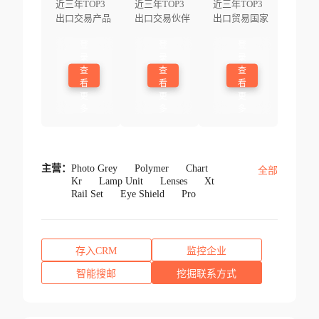
近三年TOP3
近三年TOP3
近三年TOP3
出口交易产品
出口交易伙伴
出口贸易国家
登
登
登
录
录
录
查
查
查
看
看
看
更
更
更
多
多
多
主营：
Photo Grey
Polymer
Chart
全部
Kr
Lamp Unit
Lenses
Xt
Rail Set
Eye Shield
Pro
存入CRM
监控企业
智能搜邮
挖掘联系方式