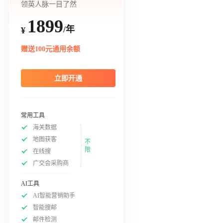
领英人脉一目了然
1899
/年
¥
赠送100元通用余额
立即开通
常用工具
海关数据
地图获客
不
限
在线搜
广交会采购商
AI工具
AI智能营销助手
智能搜邮
邮件检测