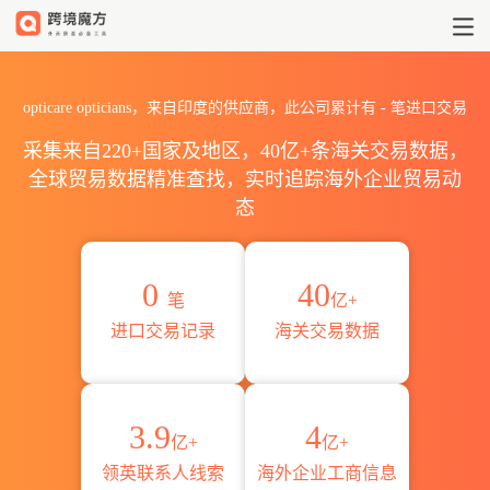
2026opticare opticians
opticare opticians，来自印度的供应商，此公司累计有
-
笔进口交易
采集来自220+国家及地区，40亿+条海关交易数据，
全球贸易数据精准查找，实时追踪海外企业贸易动
态
0
40
笔
亿+
进口交易记录
海关交易数据
3.9
4
亿+
亿+
领英联系人线索
海外企业工商信息