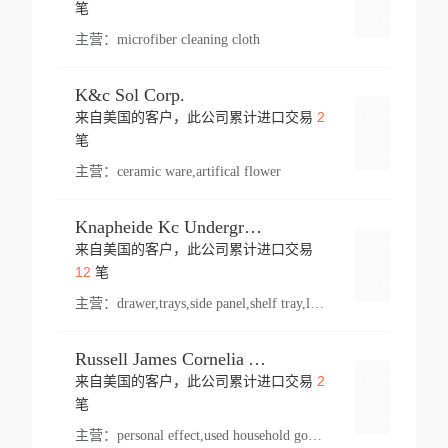
登录
笔
主营：
microfiber cleaning cloth
K&c Sol Corp.
2
来自美国的客户，此公司累计进口交易
登录
笔
主营：
ceramic ware,artifical flower
Knapheide Kc Underground
来自美国的客户，此公司累计进口交易
登录
12
笔
主营：
drawer,trays,side panel,shelf tray,lock drawer,panel,for vehicle,telescopic slide,drawer shelf,equipment,shelf,automotive part
Russell James Cornelia Arlington Va
2
来自美国的客户，此公司累计进口交易
登录
笔
主营：
personal effect,used household goods