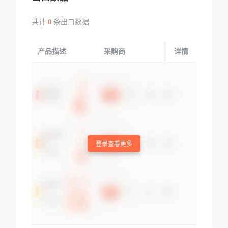
共计
0
条出口数据
产品描述
采购商
起运国/地区
详情
登录查看更多