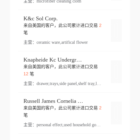
主营：
microfiber cleaning cloth
K&c Sol Corp.
2
来自美国的客户，此公司累计进口交易
登录
笔
主营：
ceramic ware,artifical flower
Knapheide Kc Underground
来自美国的客户，此公司累计进口交易
登录
12
笔
主营：
drawer,trays,side panel,shelf tray,lock drawer,panel,for vehicle,telescopic slide,drawer shelf,equipment,shelf,automotive part
Russell James Cornelia Arlington Va
2
来自美国的客户，此公司累计进口交易
登录
笔
主营：
personal effect,used household goods