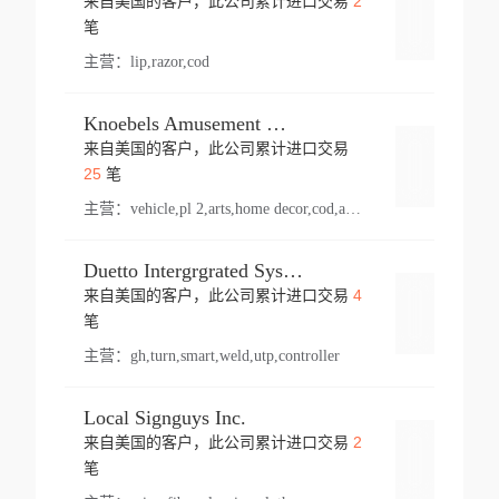
2
来自美国的客户，此公司累计进口交易
登录
笔
主营：
lip,razor,cod
Knoebels Amusement Resort
来自美国的客户，此公司累计进口交易
登录
25
笔
主营：
vehicle,pl 2,arts,home decor,cod,amusement ride,sea
Duetto Intergrgrated Systems Inc.
4
来自美国的客户，此公司累计进口交易
登录
笔
主营：
gh,turn,smart,weld,utp,controller
Local Signguys Inc.
2
来自美国的客户，此公司累计进口交易
登录
笔