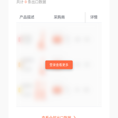
共计
0
条出口数据
产品描述
采购商
起运国/地区
详情
登录查看更多
查看全部出口数据