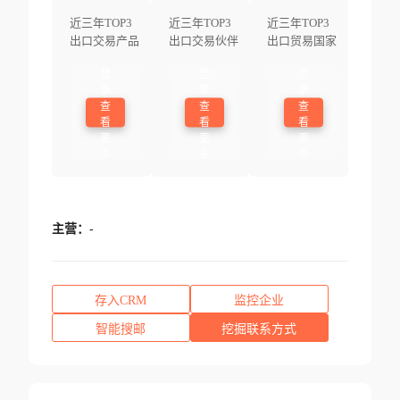
近三年TOP3
近三年TOP3
近三年TOP3
出口交易产品
出口交易伙伴
出口贸易国家
登
登
登
录
录
录
查
查
查
看
看
看
更
更
更
多
多
多
主营：
-
存入CRM
监控企业
智能搜邮
挖掘联系方式