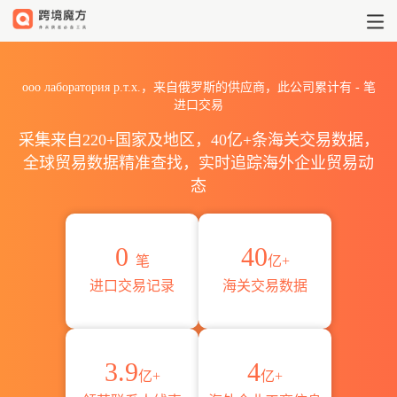
2026ooo лаборатория р.
ooo лаборатория р.т.х.，来自俄罗斯的供应商，此公司累计有
-
笔
进口交易
采集来自220+国家及地区，40亿+条海关交易数据，
全球贸易数据精准查找，实时追踪海外企业贸易动
态
0
40
笔
亿+
进口交易记录
海关交易数据
3.9
4
亿+
亿+