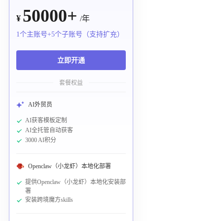
50000+
¥
/年
1个主账号+5个子账号（支持扩充）
立即开通
套餐权益
AI外贸员
AI获客模板定制
AI全托管自动获客
3000 AI积分
Openclaw（小龙虾）本地化部署
提供Openclaw（小龙虾）本地化安装部
署
安装跨境魔方skills