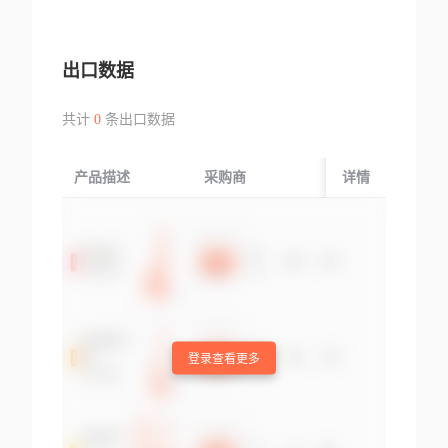
出口数据
共计
0
条出口数据
产品描述
采购商
起运国/地区
详情
登录查看更多