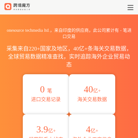
2026onesource techmedi
onesource techmedia ltd.，来自印度的供应商，此公司累计有
-
笔进
口交易
采集来自220+国家及地区，40亿+条海关交易数据，
全球贸易数据精准查找，实时追踪海外企业贸易动
态
0
40
笔
亿+
进口交易记录
海关交易数据
3.9
4
亿+
亿+