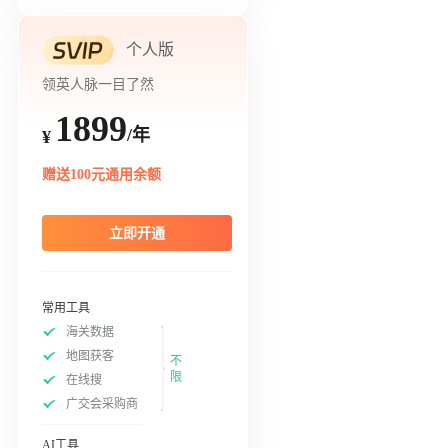
个人版
领英人脉一目了然
1899
/年
¥
赠送100元通用余额
立即开通
常用工具
海关数据
地图获客
不
限
在线搜
广交会采购商
AI工具