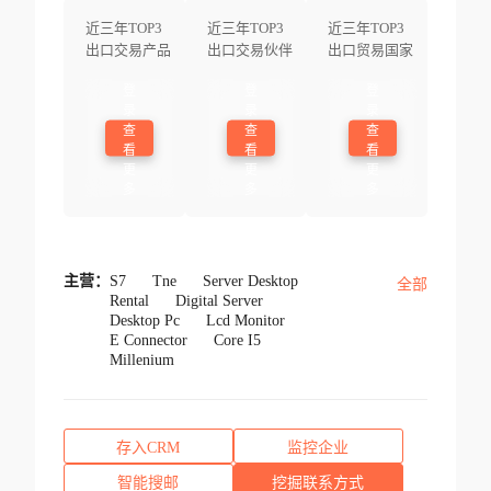
近三年TOP3
近三年TOP3
近三年TOP3
出口交易产品
出口交易伙伴
出口贸易国家
登
登
登
录
录
录
查
查
查
看
看
看
更
更
更
多
多
多
主营：
S7
Tne
Server Desktop
全部
Rental
Digital Server
Desktop Pc
Lcd Monitor
E Connector
Core I5
Millenium
存入CRM
监控企业
智能搜邮
挖掘联系方式