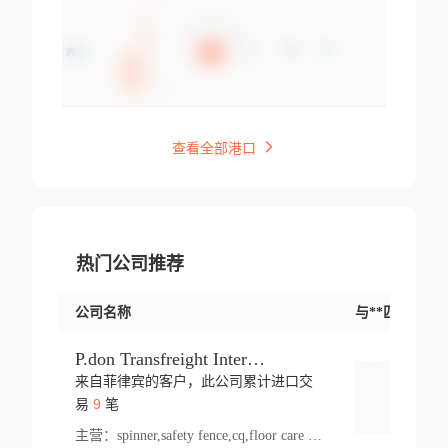
查看全部港口
热门公司推荐
公司名称
与**匹配交易
P.don Transfreight International
来自菲律宾的客户，此公司累计进口交
登录
9
易
笔
主营：
spinner,safety fence,cq,floor care machine,cargo,welded steel,web,essential,ratchet tie down,contact email,creatine monohydrate,x 50,bag,paper cups lid,erti,500 c,plush toy,steel wire,webbing,otr tyre,s8,food packaging,edmonton,quad,pc,floor cleaner,carton paper cup,wood pack,auto par,bar chair,oven,fitness products,leisure chair,canada,bicycle,rovin,pickup truck,rat,cover,carton,plastic lid,battery,ride on car,oil gas well,hat,pet cage,n tr,ionic,shoes tel,acrylic bathtub,microvit,fans,lumen,wheels,gin,tdr,tpo,llysine,hot,bur,bonnell spring,g class,dumbbell,condenser,s5,cleaner vacuum,d fence,board,wood,promi,swir,ail,orchard,mattres,cash,microfiber bathrobe,vacuum cleaner floor,access door,pad,wood packing,carton toy,gas well,cotton,freight prepaid,sga,heat exchange,mat,psn,al em,glc,lifting table,cod,plastic shell,wire po,foam,ladies knitted dress,rim,a1,roller,spare part,t 80,waterproof terminal,barbell set,vehicle,bicycle tire,go game,led light,computer chair,block mesh,stainless steel,ape,steel wire rope,carton paper box,ladies knitted pullover,threonine feed grade,electrical appliance,eyebolt,casing,rubber duck,ball,8 port,pet bottle,box steel,scaffolding parts,packing material,na e,polyester knit,blouse,d jack,vacuum flask,lip,aite,fruit plate,steel frame,sealing,mesh,s14,textile,office chair,pendant light,jet,bar stool,furniture,aluminium,wallet,carton pot,tool box,brand new tire,brightway,tria,strea,prop,fishing products,car bumper,butter,fog lamp cover,yofc,tableware,plastic,plastic bottle spray,fireplace,natural stone products,t sp,pullover,aluminium pan,massage product,spotlight,finned tube bundle,table,wood stick,high pressure cleaner,auto part,welded wire mesh,chinese medicine,mater,tsc,sea,cable,glove,supplies,kelvin,sacom,hot dipped galvanized steel pipe,ring wire,pright,rush,ion,paper bag,ring,cup sleeve,oil,gmh,car step,cabinet,leisure table,ladies knit top,sol,electric bicycle,pera,feed grade,air purifier,stanc,storage box,no wooden,pdo,iu,aluminium sheet,k2,p1,s 50,dj,vacuum cleaner,nylon bag,insulat,power,cleaner,hpa,molded,control arm,import,octg,s 99,tablecloth,screw,flail mower,dining chair,l ap,butyl inner tube,ppo,20 sp,wire lock accessories,mattress fabric,kitchen,s7,frame,steel,carton plastic,ipm,electrical cabinet,wear strip,racks,brand tire,tin,packaging material,ys,anji,ceramics product,metal furniture,sebacic acid,umber,flap,ladies knitted,bun pan,chemical substance,lusin,country of origin,edt,unica,stainless steel wire,weld,dire,ai r,poncho,toy car,chemical,t code,s corporation,oem,chinese herb,fly,hydrochloride,ppe,grille,lifting,socks,lighting,ale,unit,hood,stud,aircool,s glass fiber,brass valve valve,tssu,cotton bag,aka,gh,slusher,sporting good,bar stools,n steel,nonwoven bag,essar,ladies knitted skirt,light mouse,drilling,spin bike,sling,insulation tubing,string wound filter cartridge,door frame,u post,optical fibre cable,glass,md,kumho,synthetic grass,shoes,cific,mobil,carton box,fence panel,new tire,chi