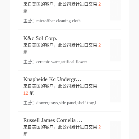
2
来自美国的客户，此公司累计进口交易
登录
笔
主营：
microfiber cleaning cloth
K&c Sol Corp.
2
来自美国的客户，此公司累计进口交易
登录
笔
主营：
ceramic ware,artifical flower
Knapheide Kc Underground
来自美国的客户，此公司累计进口交易
登录
12
笔
主营：
drawer,trays,side panel,shelf tray,lock drawer,panel,for vehicle,telescopic slide,drawer shelf,equipment,shelf,automotive part
Russell James Cornelia Arlington Va
2
来自美国的客户，此公司累计进口交易
登录
笔