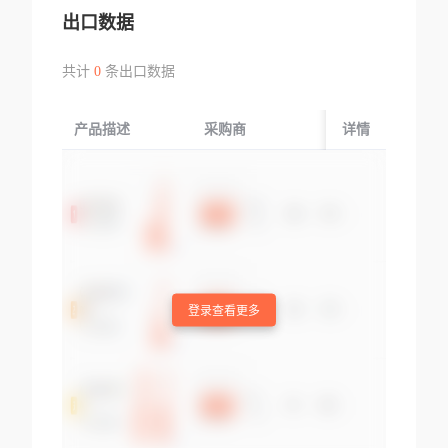
出口数据
共计
0
条出口数据
产品描述
采购商
起运国/地区
详情
登录查看更多