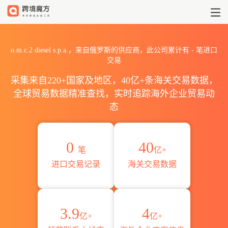
2026o.m.c.2 diesel s.p
o.m.c.2 diesel s.p.a.，来自俄罗斯的供应商，此公司累计有
-
笔进口
交易
采集来自220+国家及地区，40亿+条海关交易数据，
全球贸易数据精准查找，实时追踪海外企业贸易动
态
0
40
笔
亿+
进口交易记录
海关交易数据
3.9
4
亿+
亿+