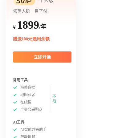
个人版
领英人脉一目了然
1899
/年
¥
赠送100元通用余额
立即开通
常用工具
海关数据
地图获客
不
限
在线搜
广交会采购商
AI工具
AI智能营销助手
智能搜邮