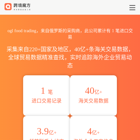
2026ogl food trading海
ogl food trading，来自俄罗斯的采购商，此公司累计有
1
笔进口交
易
采集来自220+国家及地区，40亿+条海关交易数据，
全球贸易数据精准查找，实时追踪海外企业贸易动
态
1
40
笔
亿+
进口交易记录
海关交易数据
3.9
4
亿+
亿+