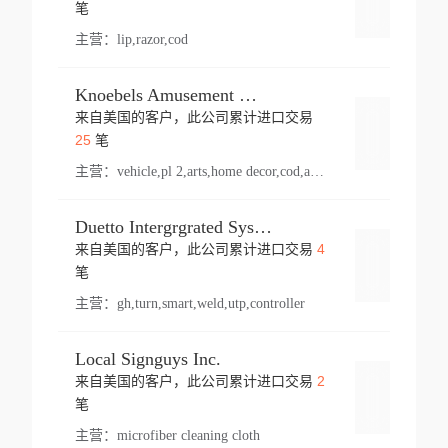
登录
笔
主营：
lip,razor,cod
Knoebels Amusement Resort
来自美国的客户，此公司累计进口交易
登录
25
笔
主营：
vehicle,pl 2,arts,home decor,cod,amusement ride,sea
Duetto Intergrgrated Systems Inc.
4
来自美国的客户，此公司累计进口交易
登录
笔
主营：
gh,turn,smart,weld,utp,controller
Local Signguys Inc.
2
来自美国的客户，此公司累计进口交易
登录
笔
主营：
microfiber cleaning cloth