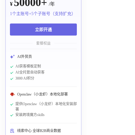
50000+
¥
/年
1个主账号+5个子账号（支持扩充）
立即开通
套餐权益
AI外贸员
AI获客模板定制
AI全托管自动获客
3000 AI积分
Openclaw（小龙虾）本地化部署
提供Openclaw（小龙虾）本地化安装部
署
安装跨境魔方skills
线索中心 全球B2B商业数据