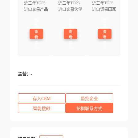
近三年TOP3
近三年TOP3
近三年TOP3
进口交易产品
进口交易伙伴
进口贸易国家
登
登
登
录
录
录
查
查
查
看
看
看
更
更
更
多
多
多
主营：
-
存入CRM
监控企业
智能搜邮
挖掘联系方式