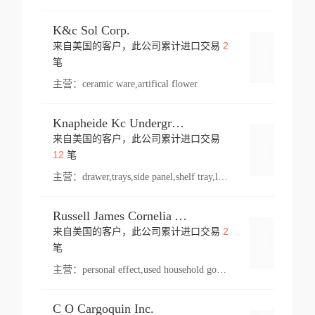
K&c Sol Corp.
2
来自美国的客户，此公司累计进口交易
登录
笔
主营：
ceramic ware,artifical flower
Knapheide Kc Underground
来自美国的客户，此公司累计进口交易
登录
12
笔
主营：
drawer,trays,side panel,shelf tray,lock drawer,panel,for vehicle,telescopic slide,drawer shelf,equipment,shelf,automotive part
Russell James Cornelia Arlington Va
2
来自美国的客户，此公司累计进口交易
登录
笔
主营：
personal effect,used household goods
C O Cargoquin Inc.