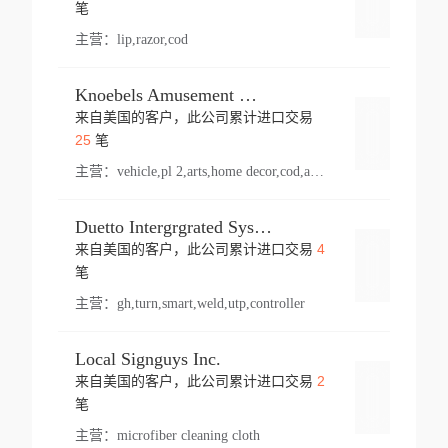
登录
笔
主营：
lip,razor,cod
Knoebels Amusement Resort
来自美国的客户，此公司累计进口交易
登录
25
笔
主营：
vehicle,pl 2,arts,home decor,cod,amusement ride,sea
Duetto Intergrgrated Systems Inc.
4
来自美国的客户，此公司累计进口交易
登录
笔
主营：
gh,turn,smart,weld,utp,controller
Local Signguys Inc.
2
来自美国的客户，此公司累计进口交易
登录
笔
主营：
microfiber cleaning cloth