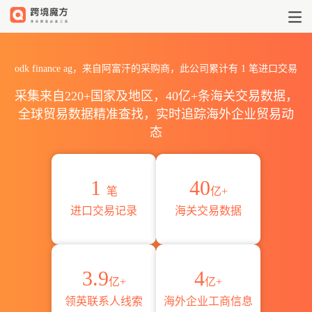
2026odk finance ag海关进
odk finance ag，来自阿富汗的采购商，此公司累计有
1
笔进口交易
采集来自220+国家及地区，40亿+条海关交易数据，
全球贸易数据精准查找，实时追踪海外企业贸易动
态
1
40
笔
亿+
进口交易记录
海关交易数据
3.9
4
亿+
亿+
领英联系人线索
海外企业工商信息