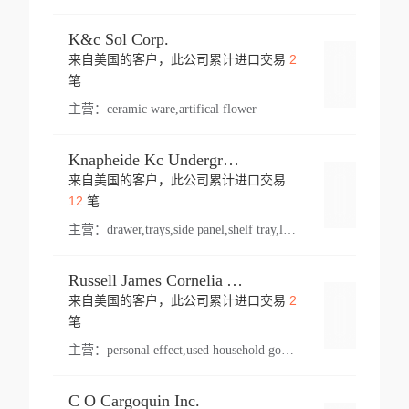
K&c Sol Corp.
2
来自美国的客户，此公司累计进口交易
登录
笔
主营：
ceramic ware,artifical flower
Knapheide Kc Underground
来自美国的客户，此公司累计进口交易
登录
12
笔
主营：
drawer,trays,side panel,shelf tray,lock drawer,panel,for vehicle,telescopic slide,drawer shelf,equipment,shelf,automotive part
Russell James Cornelia Arlington Va
2
来自美国的客户，此公司累计进口交易
登录
笔
主营：
personal effect,used household goods
C O Cargoquin Inc.