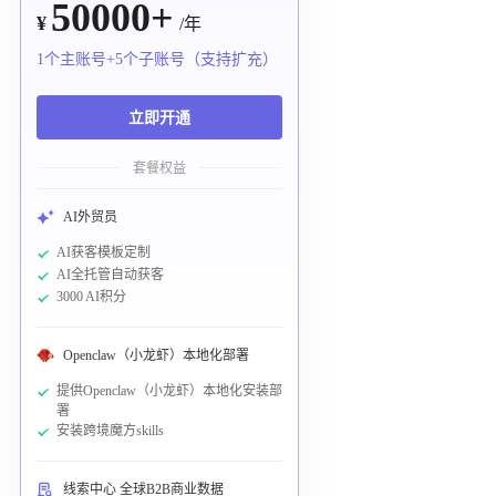
50000+
¥
/年
1个主账号+5个子账号（支持扩充）
立即开通
套餐权益
AI外贸员
AI获客模板定制
AI全托管自动获客
3000 AI积分
Openclaw（小龙虾）本地化部署
提供Openclaw（小龙虾）本地化安装部
署
安装跨境魔方skills
线索中心 全球B2B商业数据