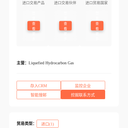
进口交易产品
进口交易伙伴
进口贸易国家
登
登
登
录
录
录
查
查
查
看
看
看
更
更
更
多
多
多
主营：
Liquefied Hydrocarbon Gas
存入CRM
监控企业
智能搜邮
挖掘联系方式
贸易类型：
进口(1)