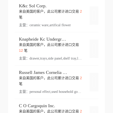
K&c Sol Corp.
2
来自美国的客户，此公司累计进口交易
登录
笔
主营：
ceramic ware,artifical flower
Knapheide Kc Underground
来自美国的客户，此公司累计进口交易
登录
12
笔
主营：
drawer,trays,side panel,shelf tray,lock drawer,panel,for vehicle,telescopic slide,drawer shelf,equipment,shelf,automotive part
Russell James Cornelia Arlington Va
2
来自美国的客户，此公司累计进口交易
登录
笔
主营：
personal effect,used household goods
C O Cargoquin Inc.
2
来自美国的客户，此公司累计进口交易