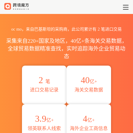
2026oc mo海关进出口数据统计_
oc mo，来自巴基斯坦的采购商，此公司累计有
2
笔进口交易
采集来自220+国家及地区，40亿+条海关交易数据，
全球贸易数据精准查找，实时追踪海外企业贸易动
态
2
40
笔
亿+
进口交易记录
海关交易数据
3.9
4
亿+
亿+
领英联系人线索
海外企业工商信息