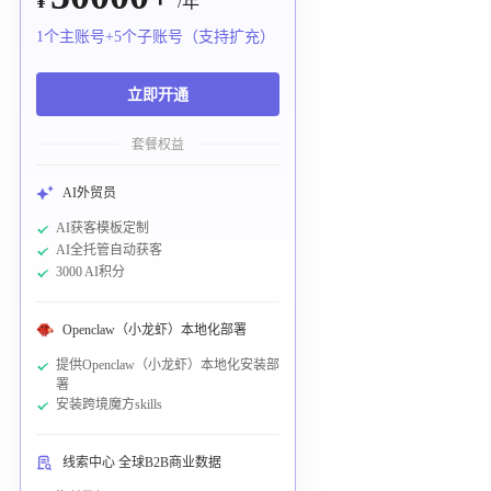
¥
/年
1个主账号+5个子账号（支持扩充）
立即开通
套餐权益
AI外贸员
AI获客模板定制
AI全托管自动获客
3000 AI积分
Openclaw（小龙虾）本地化部署
提供Openclaw（小龙虾）本地化安装部
署
安装跨境魔方skills
线索中心 全球B2B商业数据