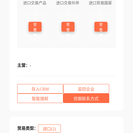
进口交易产品
进口交易伙伴
进口贸易国家
登
登
登
录
录
录
查
查
查
看
看
看
更
更
更
多
多
多
主营：
-
存入CRM
监控企业
智能搜邮
挖掘联系方式
贸易类型：
进口(2)