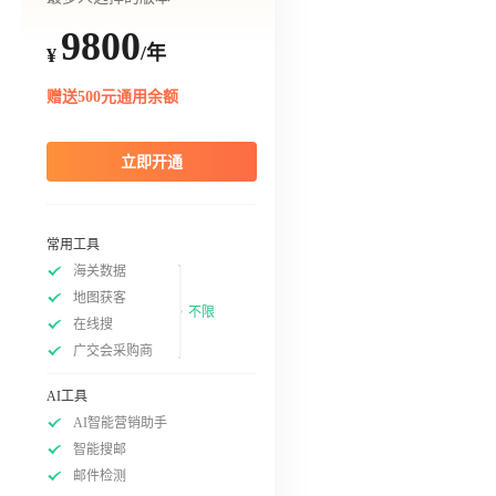
9800
/年
¥
赠送500元通用余额
立即开通
常用工具
海关数据
地图获客
不限
在线搜
广交会采购商
AI工具
AI智能营销助手
智能搜邮
邮件检测