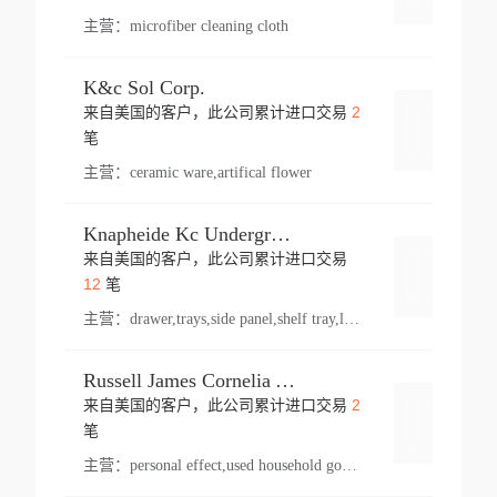
主营：
microfiber cleaning cloth
K&c Sol Corp.
2
来自美国的客户，此公司累计进口交易
登录
笔
主营：
ceramic ware,artifical flower
Knapheide Kc Underground
来自美国的客户，此公司累计进口交易
登录
12
笔
主营：
drawer,trays,side panel,shelf tray,lock drawer,panel,for vehicle,telescopic slide,drawer shelf,equipment,shelf,automotive part
Russell James Cornelia Arlington Va
2
来自美国的客户，此公司累计进口交易
登录
笔
主营：
personal effect,used household goods