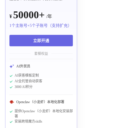
50000+
¥
/年
1个主账号+5个子账号（支持扩充）
立即开通
套餐权益
AI外贸员
AI获客模板定制
AI全托管自动获客
3000 AI积分
Openclaw（小龙虾）本地化部署
提供Openclaw（小龙虾）本地化安装部
署
安装跨境魔方skills