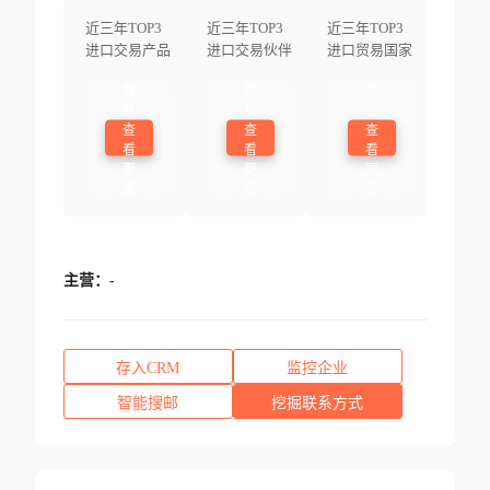
近三年TOP3
近三年TOP3
近三年TOP3
进口交易产品
进口交易伙伴
进口贸易国家
登
登
登
录
录
录
查
查
查
看
看
看
更
更
更
多
多
多
主营：
-
存入CRM
监控企业
智能搜邮
挖掘联系方式