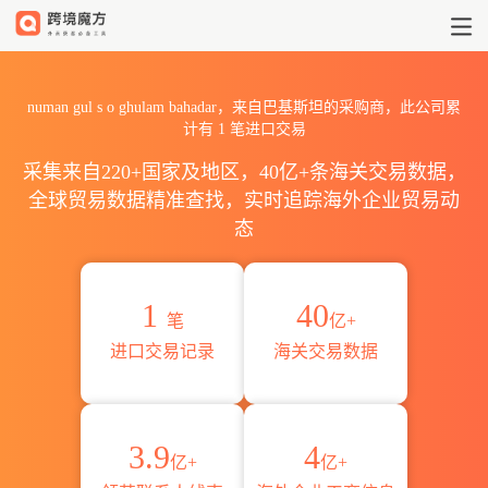
2026numan gul s o ghul
numan gul s o ghulam bahadar，来自巴基斯坦的采购商，此公司累
计有
1
笔进口交易
采集来自220+国家及地区，40亿+条海关交易数据，
全球贸易数据精准查找，实时追踪海外企业贸易动
态
1
40
笔
亿+
进口交易记录
海关交易数据
3.9
4
亿+
亿+