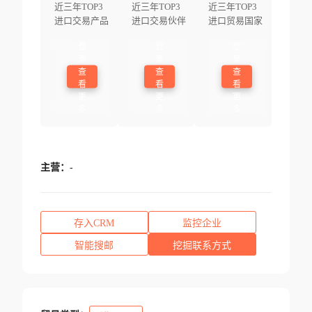
近三年TOP3
近三年TOP3
近三年TOP3
进口交易产品
进口交易伙伴
进口贸易国家
登
登
登
录
录
录
查
查
查
看
看
看
更
更
更
多
多
多
主营：
-
存入CRM
监控企业
智能搜邮
挖掘联系方式