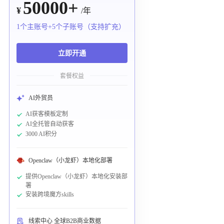
50000+
¥
/年
1个主账号+5个子账号（支持扩充）
立即开通
套餐权益
AI外贸员
AI获客模板定制
AI全托管自动获客
3000 AI积分
Openclaw（小龙虾）本地化部署
提供Openclaw（小龙虾）本地化安装部
署
安装跨境魔方skills
线索中心 全球B2B商业数据