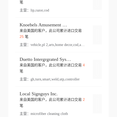
登录
笔
主营：
lip,razor,cod
Knoebels Amusement Resort
来自美国的客户，此公司累计进口交易
登录
25
笔
主营：
vehicle,pl 2,arts,home decor,cod,amusement ride,sea
Duetto Intergrgrated Systems Inc.
4
来自美国的客户，此公司累计进口交易
登录
笔
主营：
gh,turn,smart,weld,utp,controller
Local Signguys Inc.
2
来自美国的客户，此公司累计进口交易
登录
笔
主营：
microfiber cleaning cloth