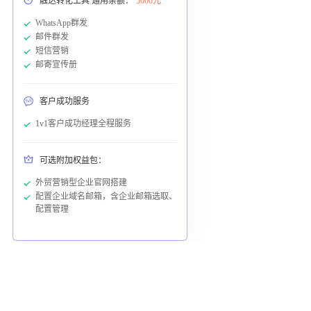
触达转化工具 通用余额：
5000元
WhatsApp群发
邮件群发
短信营销
邮寄宣传册
客户成功服务
1v1客户成功经理全程服务
可选附加权益包：
外贸营销型企业官网搭建
配置企业域名邮箱，含企业邮箱选取、
配置管理