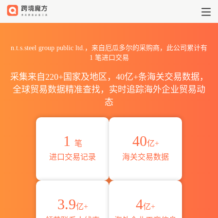
2026n.t.s.steel group pu
n.t.s.steel group public ltd.，来自厄瓜多尔的采购商，此公司累计有
1
笔进口交易
采集来自220+国家及地区，40亿+条海关交易数据，
全球贸易数据精准查找，实时追踪海外企业贸易动
态
1
40
笔
亿+
进口交易记录
海关交易数据
3.9
4
亿+
亿+