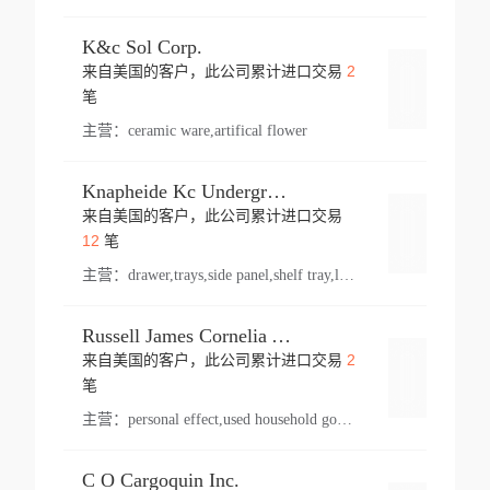
K&c Sol Corp.
2
来自美国的客户，此公司累计进口交易
登录
笔
主营：
ceramic ware,artifical flower
Knapheide Kc Underground
来自美国的客户，此公司累计进口交易
登录
12
笔
主营：
drawer,trays,side panel,shelf tray,lock drawer,panel,for vehicle,telescopic slide,drawer shelf,equipment,shelf,automotive part
Russell James Cornelia Arlington Va
2
来自美国的客户，此公司累计进口交易
登录
笔
主营：
personal effect,used household goods
C O Cargoquin Inc.