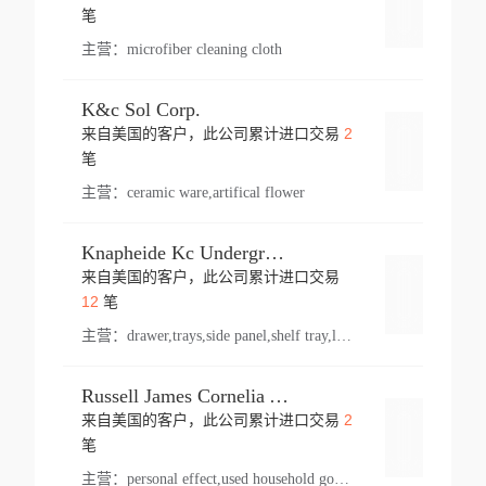
登录
笔
主营：
microfiber cleaning cloth
K&c Sol Corp.
2
来自美国的客户，此公司累计进口交易
登录
笔
主营：
ceramic ware,artifical flower
Knapheide Kc Underground
来自美国的客户，此公司累计进口交易
登录
12
笔
主营：
drawer,trays,side panel,shelf tray,lock drawer,panel,for vehicle,telescopic slide,drawer shelf,equipment,shelf,automotive part
Russell James Cornelia Arlington Va
2
来自美国的客户，此公司累计进口交易
登录
笔
主营：
personal effect,used household goods