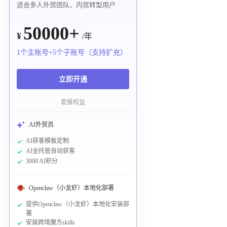
适合多人外贸团队、内贸转型用户
50000+
¥
/年
1个主账号+5个子账号（支持扩充）
立即开通
套餐权益
AI外贸员
AI获客模板定制
AI全托管自动获客
3000 AI积分
Openclaw（小龙虾）本地化部署
提供Openclaw（小龙虾）本地化安装部
署
安装跨境魔方skills