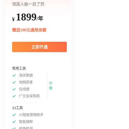
领英人脉一目了然
1899
/年
¥
赠送100元通用余额
立即开通
常用工具
海关数据
地图获客
不
限
在线搜
广交会采购商
AI工具
AI智能营销助手
智能搜邮
邮件检测