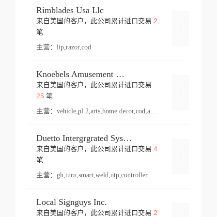
Rimblades Usa Llc
2
来自美国的客户，此公司累计进口交易
登录
笔
主营：
lip,razor,cod
Knoebels Amusement Resort
来自美国的客户，此公司累计进口交易
登录
25
笔
主营：
vehicle,pl 2,arts,home decor,cod,amusement ride,sea
Duetto Intergrgrated Systems Inc.
4
来自美国的客户，此公司累计进口交易
登录
笔
主营：
gh,turn,smart,weld,utp,controller
Local Signguys Inc.
2
来自美国的客户，此公司累计进口交易