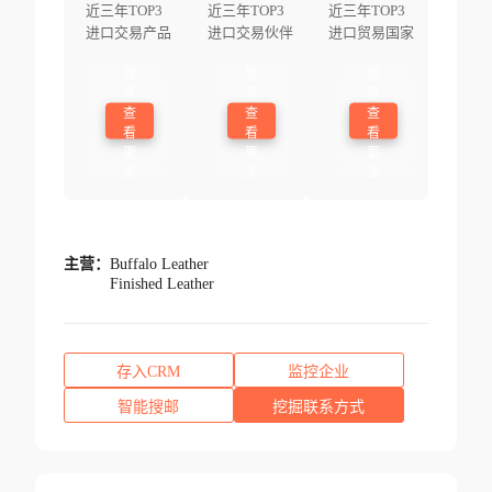
近三年TOP3
近三年TOP3
近三年TOP3
进口交易产品
进口交易伙伴
进口贸易国家
登
登
登
录
录
录
查
查
查
看
看
看
更
更
更
多
多
多
主营：
Buffalo Leather
Finished Leather
存入CRM
监控企业
智能搜邮
挖掘联系方式