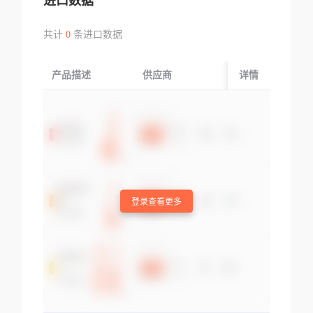
进口数据
共计
0
条进口数据
产品描述
供应商
起运国/地区
详情
登录查看更多