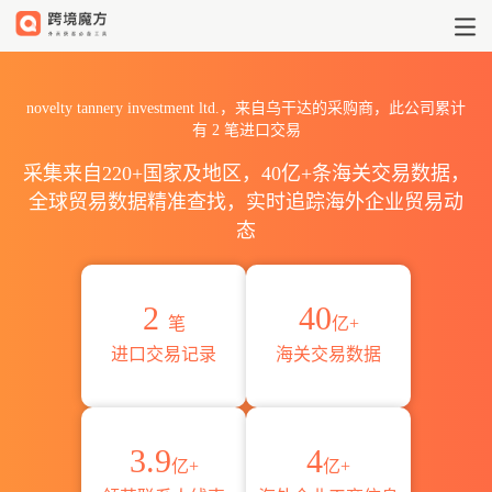
2026novelty tannery inv
novelty tannery investment ltd.，来自乌干达的采购商，此公司累计
有
2
笔进口交易
采集来自220+国家及地区，40亿+条海关交易数据，
全球贸易数据精准查找，实时追踪海外企业贸易动
态
2
40
笔
亿+
进口交易记录
海关交易数据
3.9
4
亿+
亿+