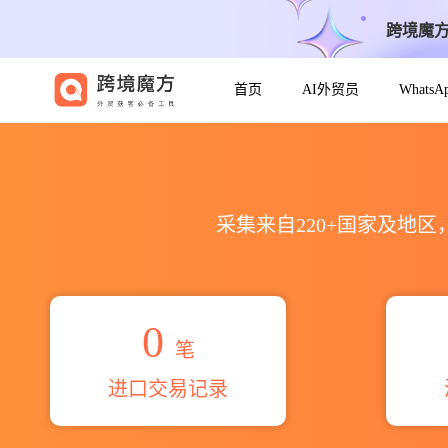
跨境魔
首页
AI外贸员
Whats
2026nortaks jk exim pvt
采集来自220+国家及地
0
笔
进口交易记录