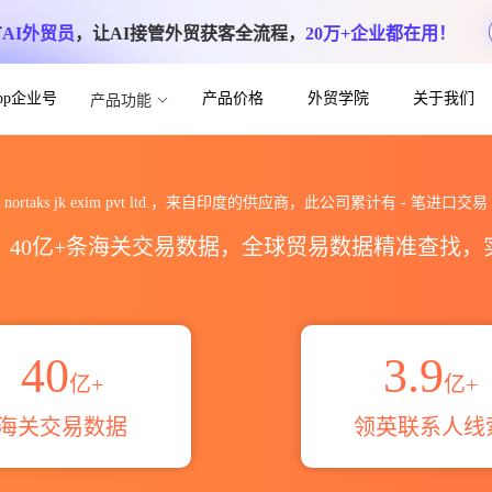
方
AI外贸员
，让AI接管外贸获客全流程，
20万+企业都在用！
App企业号
产品价格
外贸学院
关于我们
产品功能
 ltd.海关进出口数据统计_贸易概览_贸易区
nortaks jk exim pvt ltd.，来自印度的供应商，此公司累计有
-
笔进口交易
区，40亿+条海关交易数据，全球贸易数据精准查找
40
3.9
亿+
亿+
海关交易数据
领英联系人线