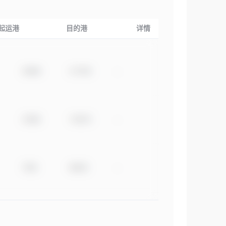
起运港
目的港
详情