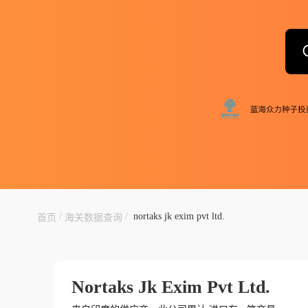
/
/
nortaks jk exim pvt ltd.
首页
海关数据查询
Nortaks Jk Exim Pvt Ltd.