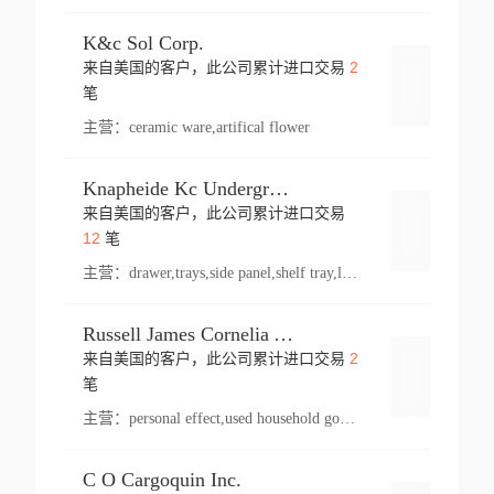
K&c Sol Corp.
2
来自美国的客户，此公司累计进口交易
登录
笔
主营：
ceramic ware,artifical flower
Knapheide Kc Underground
来自美国的客户，此公司累计进口交易
登录
12
笔
主营：
drawer,trays,side panel,shelf tray,lock drawer,panel,for vehicle,telescopic slide,drawer shelf,equipment,shelf,automotive part
Russell James Cornelia Arlington Va
2
来自美国的客户，此公司累计进口交易
登录
笔
主营：
personal effect,used household goods
C O Cargoquin Inc.