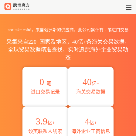
2026noritake coltd海关进
noritake coltd，来自俄罗斯的供应商，此公司累计有
-
笔进口交易
采集来自220+国家及地区，40亿+条海关交易数据，
全球贸易数据精准查找，实时追踪海外企业贸易动
态
0
40
笔
亿+
进口交易记录
海关交易数据
3.9
4
亿+
亿+
领英联系人线索
海外企业工商信息