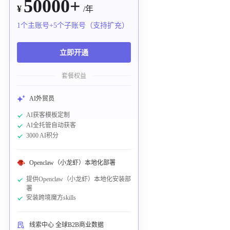
50000+
¥
/年
1个主账号+5个子账号（支持扩充）
立即开通
套餐权益
AI外贸员
AI获客模板定制
AI全托管自动获客
3000 AI积分
Openclaw（小龙虾）本地化部署
提供Openclaw（小龙虾）本地化安装部
署
安装跨境魔方skills
线索中心 全球B2B商业数据