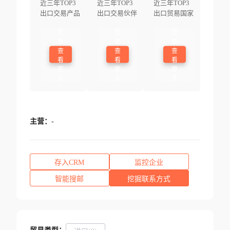
近三年TOP3
近三年TOP3
近三年TOP3
出口交易产品
出口交易伙伴
出口贸易国家
登
登
登
录
录
录
查
查
查
看
看
看
更
更
更
多
多
多
主营：
-
存入CRM
监控企业
智能搜邮
挖掘联系方式