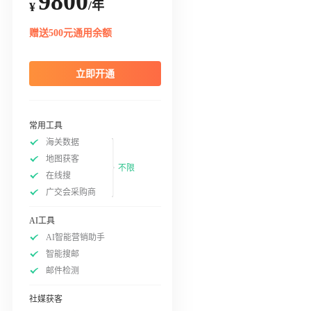
9800
/年
¥
赠送500元通用余额
立即开通
常用工具
海关数据
地图获客
不限
在线搜
广交会采购商
AI工具
AI智能营销助手
智能搜邮
邮件检测
社媒获客