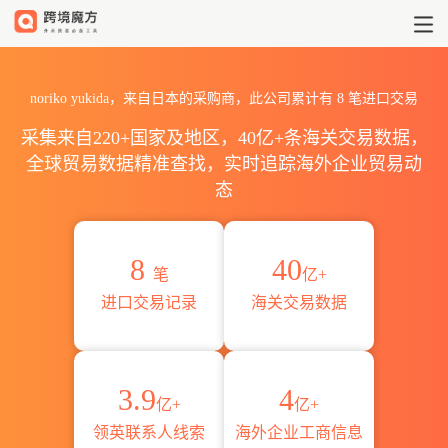
2026noriko yukida海关进
noriko yukida，来自日本的采购商，此公司累计有
8
笔进口交易
采集来自220+国家及地区，40亿+条海关交易数据，
全球贸易数据精准查找，实时追踪海外企业贸易动
态
8
40
笔
亿+
进口交易记录
海关交易数据
3.9
4
亿+
亿+
领英联系人线索
海外企业工商信息