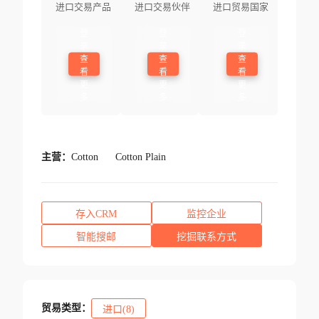
进口交易产品
进口交易伙伴
进口贸易国家
登
登
登
录
录
录
查
查
查
看
看
看
更
更
更
多
多
多
主营：
Cotton
Cotton Plain
存入CRM
监控企业
智能搜邮
挖掘联系方式
贸易类型：
进口(8)