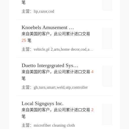
登录
笔
主营：
lip,razor,cod
Knoebels Amusement Resort
来自美国的客户，此公司累计进口交易
登录
25
笔
主营：
vehicle,pl 2,arts,home decor,cod,amusement ride,sea
Duetto Intergrgrated Systems Inc.
4
来自美国的客户，此公司累计进口交易
登录
笔
主营：
gh,turn,smart,weld,utp,controller
Local Signguys Inc.
2
来自美国的客户，此公司累计进口交易
登录
笔
主营：
microfiber cleaning cloth