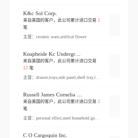
K&c Sol Corp.
2
来自美国的客户，此公司累计进口交易
登录
笔
主营：
ceramic ware,artifical flower
Knapheide Kc Underground
来自美国的客户，此公司累计进口交易
登录
12
笔
主营：
drawer,trays,side panel,shelf tray,lock drawer,panel,for vehicle,telescopic slide,drawer shelf,equipment,shelf,automotive part
Russell James Cornelia Arlington Va
2
来自美国的客户，此公司累计进口交易
登录
笔
主营：
personal effect,used household goods
C O Cargoquin Inc.