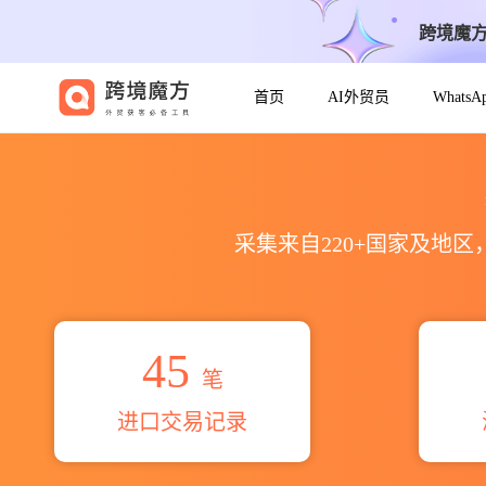
跨境魔
首页
AI外贸员
Whats
2026niken synthetics pv
采集来自220+国家及地
45
笔
进口交易记录