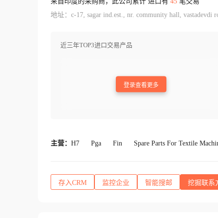
来自印度的采购商，此公司累计 进口有
45
笔交易
地址：c-17, sagar ind.est., nr. community hall, vastadevdi r
近三年TOP3进口交易产品
登录查看更多
主营：
H7
Pga
Fin
Spare Parts For Textile Machi
存入CRM
监控企业
智能搜邮
挖掘联系