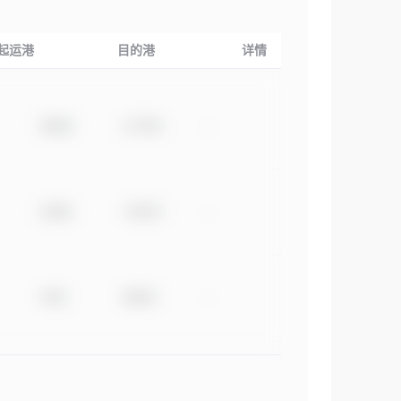
起运港
目的港
详情