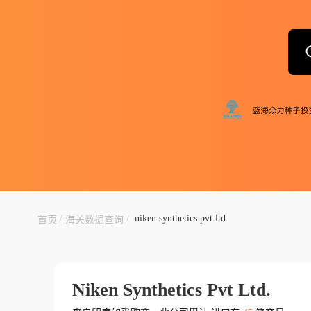
/
/
niken synthetics pvt ltd.
首页
海关数据查询
Niken Synthetics Pvt Ltd.