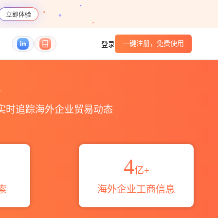
立即体验
一键注册，免费使用
登录
区域伙伴_HS编码港口_跨境魔方
易
，实时追踪海外企业贸易动态
4
亿+
索
海外企业工商信息