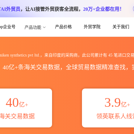
方
AI外贸员
，让AI接管外贸获客全流程，
20万+企业都在用！
App企业号
产品价格
外贸学院
关于我们
产品功能
t ltd.海关进出口数据统计_贸易概览_贸易
niken synthetics pvt ltd.，来自印度的采购商，此公司累计有
45
笔进口交
区，40亿+条海关交易数据，全球贸易数据精准查找
40
3.9
亿+
亿+
海关交易数据
领英联系人线