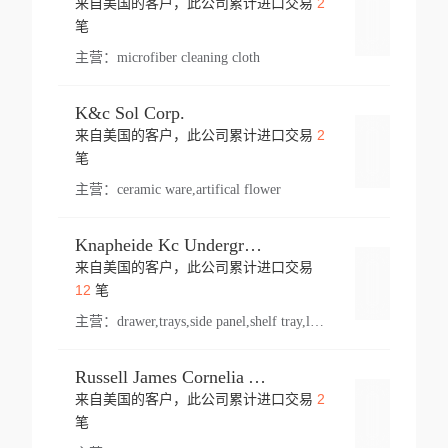
2
来自美国的客户，此公司累计进口交易
登录
笔
主营：
microfiber cleaning cloth
K&c Sol Corp.
2
来自美国的客户，此公司累计进口交易
登录
笔
主营：
ceramic ware,artifical flower
Knapheide Kc Underground
来自美国的客户，此公司累计进口交易
登录
12
笔
主营：
drawer,trays,side panel,shelf tray,lock drawer,panel,for vehicle,telescopic slide,drawer shelf,equipment,shelf,automotive part
Russell James Cornelia Arlington Va
2
来自美国的客户，此公司累计进口交易
登录
笔