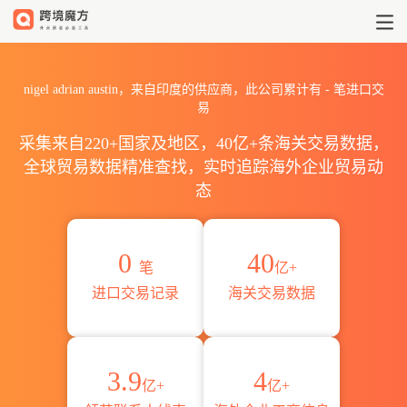
2026nigel adrian austi
nigel adrian austin，来自印度的供应商，此公司累计有
-
笔进口交
易
采集来自220+国家及地区，40亿+条海关交易数据，
全球贸易数据精准查找，实时追踪海外企业贸易动
态
0
40
笔
亿+
进口交易记录
海关交易数据
3.9
4
亿+
亿+