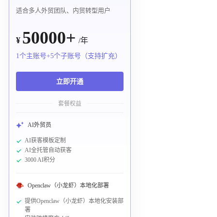
适合多人外贸团队、内贸转型用户
50000+
¥
/年
1个主账号+5个子账号（支持扩充）
立即开通
套餐权益
AI外贸员
AI获客模板定制
AI全托管自动获客
3000 AI积分
Openclaw（小龙虾）本地化部署
提供Openclaw（小龙虾）本地化安装部
署