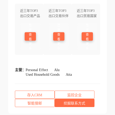
近三年TOP3
近三年TOP3
近三年TOP3
出口交易产品
出口交易伙伴
出口贸易国家
登
登
登
录
录
录
查
查
查
看
看
看
更
更
更
多
多
多
主营：
Personal Effect
Alu
Used Household Goods
Atta
存入CRM
监控企业
智能搜邮
挖掘联系方式