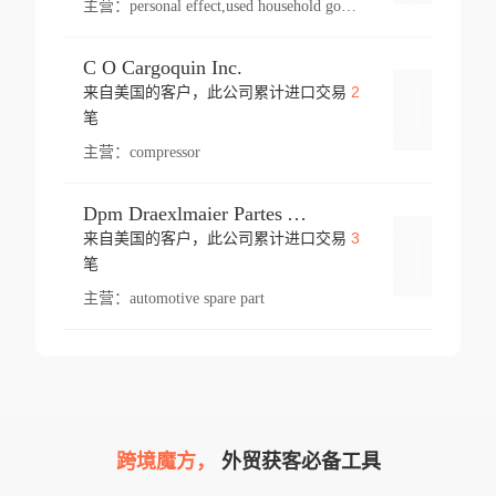
主营：
personal effect,used household goods
C O Cargoquin Inc.
2
来自美国的客户，此公司累计进口交易
登录
笔
主营：
compressor
Dpm Draexlmaier Partes Automotrices Corr Ind Huejotzingo
3
来自美国的客户，此公司累计进口交易
登录
笔
主营：
automotive spare part
跨境魔方，
外贸获客必备工具