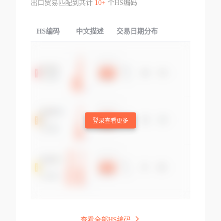
出口贸易匹配到共计
10+
个HS编码
HS编码
中文描述
交易日期分布
TOP
登录查看更多
查看全部HS编码