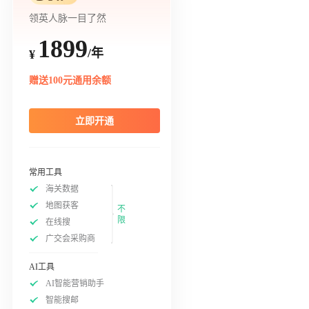
领英人脉一目了然
1899
/年
¥
赠送100元通用余额
立即开通
常用工具
海关数据
地图获客
不
限
在线搜
广交会采购商
AI工具
AI智能营销助手
智能搜邮