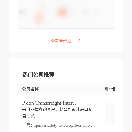
查看全部港口
热门公司推荐
公司名称
与**匹配交易
P.don Transfreight International
来自菲律宾的客户，此公司累计进口交
登录
9
易
笔
主营：
spinner,safety fence,cq,floor care machine,cargo,welded steel,web,essential,ratchet tie down,contact email,creatine monohydrate,x 50,bag,paper cups lid,erti,500 c,plush toy,steel wire,webbing,otr tyre,s8,food packaging,edmonton,quad,pc,floor cleaner,carton paper cup,wood pack,auto par,bar chair,oven,fitness products,leisure chair,canada,bicycle,rovin,pickup truck,rat,cover,carton,plastic lid,battery,ride on car,oil gas well,hat,pet cage,n tr,ionic,shoes tel,acrylic bathtub,microvit,fans,lumen,wheels,gin,tdr,tpo,llysine,hot,bur,bonnell spring,g class,dumbbell,condenser,s5,cleaner vacuum,d fence,board,wood,promi,swir,ail,orchard,mattres,cash,microfiber bathrobe,vacuum cleaner floor,access door,pad,wood packing,carton toy,gas well,cotton,freight prepaid,sga,heat exchange,mat,psn,al em,glc,lifting table,cod,plastic shell,wire po,foam,ladies knitted dress,rim,a1,roller,spare part,t 80,waterproof terminal,barbell set,vehicle,bicycle tire,go game,led light,computer chair,block mesh,stainless steel,ape,steel wire rope,carton paper box,ladies knitted pullover,threonine feed grade,electrical appliance,eyebolt,casing,rubber duck,ball,8 port,pet bottle,box steel,scaffolding parts,packing material,na e,polyester knit,blouse,d jack,vacuum flask,lip,aite,fruit plate,steel frame,sealing,mesh,s14,textile,office chair,pendant light,jet,bar stool,furniture,aluminium,wallet,carton pot,tool box,brand new tire,brightway,tria,strea,prop,fishing products,car bumper,butter,fog lamp cover,yofc,tableware,plastic,plastic bottle spray,fireplace,natural stone products,t sp,pullover,aluminium pan,massage product,spotlight,finned tube bundle,table,wood stick,high pressure cleaner,auto part,welded wire mesh,chinese medicine,mater,tsc,sea,cable,glove,supplies,kelvin,sacom,hot dipped galvanized steel pipe,ring wire,pright,rush,ion,paper bag,ring,cup sleeve,oil,gmh,car step,cabinet,leisure table,ladies knit top,sol,electric bicycle,pera,feed grade,air purifier,stanc,storage box,no wooden,pdo,iu,aluminium sheet,k2,p1,s 50,dj,vacuum cleaner,nylon bag,insulat,power,cleaner,hpa,molded,control arm,import,octg,s 99,tablecloth,screw,flail mower,dining chair,l ap,butyl inner tube,ppo,20 sp,wire lock accessories,mattress fabric,kitchen,s7,frame,steel,carton plastic,ipm,electrical cabinet,wear strip,racks,brand tire,tin,packaging material,ys,anji,ceramics product,metal furniture,sebacic acid,umber,flap,ladies knitted,bun pan,chemical substance,lusin,country of origin,edt,unica,stainless steel wire,weld,dire,ai r,poncho,toy car,chemical,t code,s corporation,oem,chinese herb,fly,hydrochloride,ppe,grille,lifting,socks,lighting,ale,unit,hood,stud,aircool,s glass fiber,brass valve valve,tssu,cotton bag,aka,gh,slusher,sporting good,bar stools,n steel,nonwoven bag,essar,ladies knitted skirt,light mouse,drilling,spin bike,sling,insulation tubing,string wound filter cartridge,door frame,u post,optical fibre cable,glass,md,kumho,synthetic grass,shoes,cific,mobil,carton box,fence panel,new tire,chi