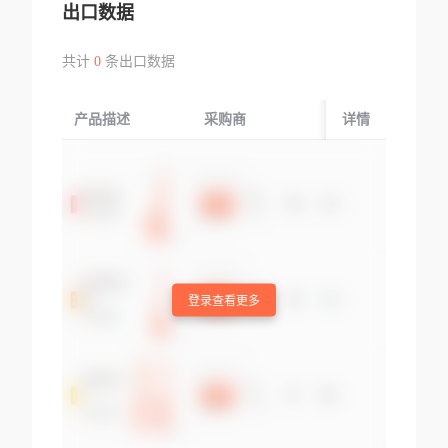
出口数据
共计
0
条出口数据
产品描述
采购商
起运国/地区
详情
登录查看更多