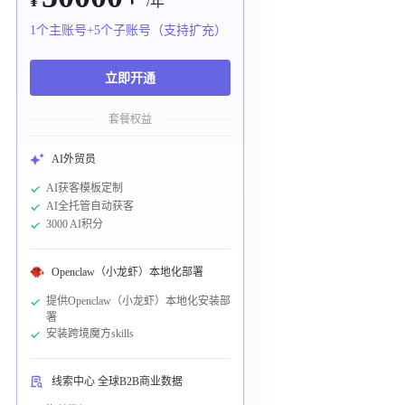
¥
/年
1个主账号+5个子账号（支持扩充）
立即开通
套餐权益
AI外贸员
AI获客模板定制
AI全托管自动获客
3000 AI积分
Openclaw（小龙虾）本地化部署
提供Openclaw（小龙虾）本地化安装部
署
安装跨境魔方skills
线索中心 全球B2B商业数据