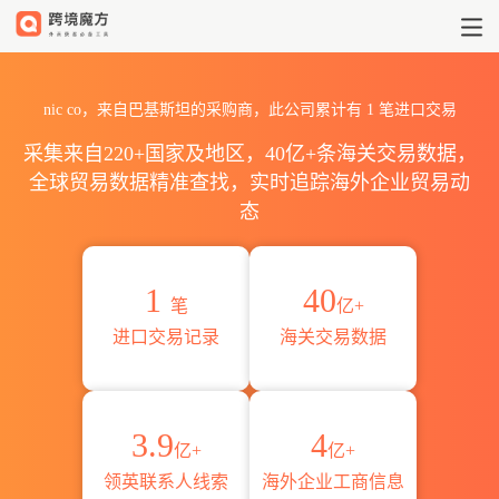
2026nic co海关进出口数据统计
nic co，来自巴基斯坦的采购商，此公司累计有
1
笔进口交易
采集来自220+国家及地区，40亿+条海关交易数据，
全球贸易数据精准查找，实时追踪海外企业贸易动
态
1
40
笔
亿+
进口交易记录
海关交易数据
3.9
4
亿+
亿+
领英联系人线索
海外企业工商信息