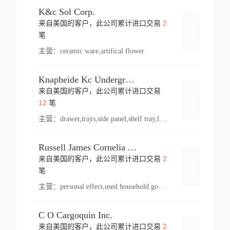
K&c Sol Corp.
2
来自美国的客户，此公司累计进口交易
登录
笔
主营：
ceramic ware,artifical flower
Knapheide Kc Underground
来自美国的客户，此公司累计进口交易
登录
12
笔
主营：
drawer,trays,side panel,shelf tray,lock drawer,panel,for vehicle,telescopic slide,drawer shelf,equipment,shelf,automotive part
Russell James Cornelia Arlington Va
2
来自美国的客户，此公司累计进口交易
登录
笔
主营：
personal effect,used household goods
C O Cargoquin Inc.
2
来自美国的客户，此公司累计进口交易