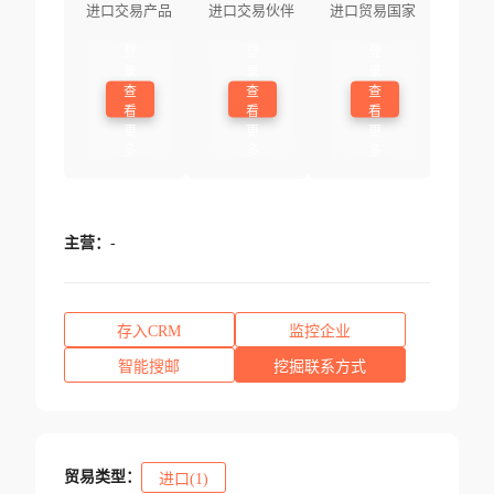
进口交易产品
进口交易伙伴
进口贸易国家
登
登
登
录
录
录
查
查
查
看
看
看
更
更
更
多
多
多
主营：
-
存入CRM
监控企业
智能搜邮
挖掘联系方式
贸易类型：
进口(1)