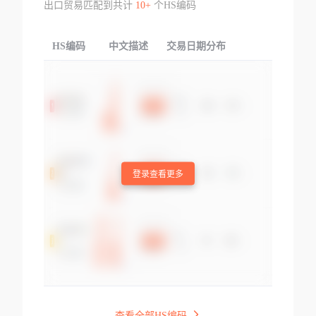
出口贸易匹配到共计
10+
个HS编码
HS编码
中文描述
交易日期分布
TOP
登录查看更多
查看全部HS编码