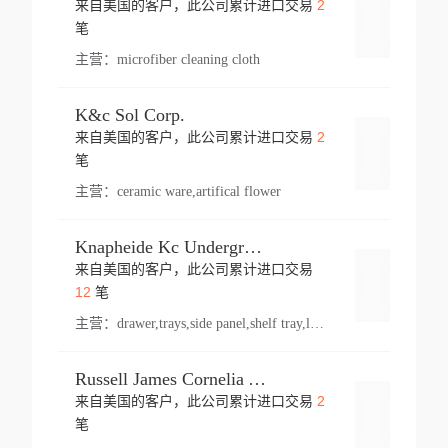
2
来自美国的客户，此公司累计进口交易
登录
笔
主营：
microfiber cleaning cloth
K&c Sol Corp.
2
来自美国的客户，此公司累计进口交易
登录
笔
主营：
ceramic ware,artifical flower
Knapheide Kc Underground
来自美国的客户，此公司累计进口交易
登录
12
笔
主营：
drawer,trays,side panel,shelf tray,lock drawer,panel,for vehicle,telescopic slide,drawer shelf,equipment,shelf,automotive part
Russell James Cornelia Arlington Va
2
来自美国的客户，此公司累计进口交易
登录
笔