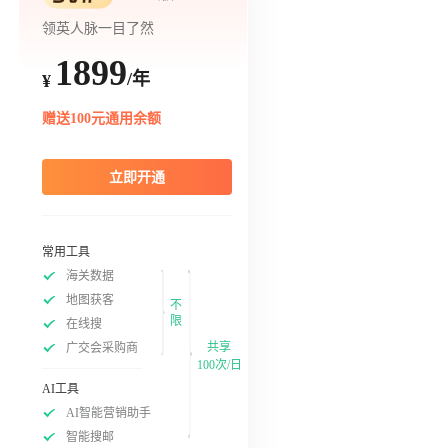
领英人脉一目了然
1899
/年
¥
赠送100元通用余额
立即开通
常用工具
海关数据
地图获客
不
限
在线搜
共享
广交会采购商
100次/日
AI工具
AI智能营销助手
智能搜邮