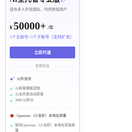
适合多人外贸团队、内贸转型用户
50000+
¥
/年
1个主账号+5个子账号（支持扩充）
立即开通
套餐权益
AI外贸员
AI获客模板定制
AI全托管自动获客
3000 AI积分
Openclaw（小龙虾）本地化部署
提供Openclaw（小龙虾）本地化安装部
署