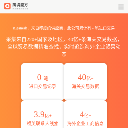
2026n.ganesh海关进出口数据
n.ganesh，来自印度的供应商，此公司累计有
-
笔进口交易
采集来自220+国家及地区，40亿+条海关交易数据，
全球贸易数据精准查找，实时追踪海外企业贸易动
态
0
40
笔
亿+
进口交易记录
海关交易数据
3.9
4
亿+
亿+
领英联系人线索
海外企业工商信息