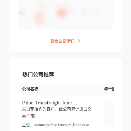
查看全部港口
热门公司推荐
公司名称
与**匹配交易
P.don Transfreight International
来自菲律宾的客户，此公司累计进口交
登录
9
易
笔
主营：
spinner,safety fence,cq,floor care machine,cargo,welded steel,web,essential,ratchet tie down,contact email,creatine monohydrate,x 50,bag,paper cups lid,erti,500 c,plush toy,steel wire,webbing,otr tyre,s8,food packaging,edmonton,quad,pc,floor cleaner,carton paper cup,wood pack,auto par,bar chair,oven,fitness products,leisure chair,canada,bicycle,rovin,pickup truck,rat,cover,carton,plastic lid,battery,ride on car,oil gas well,hat,pet cage,n tr,ionic,shoes tel,acrylic bathtub,microvit,fans,lumen,wheels,gin,tdr,tpo,llysine,hot,bur,bonnell spring,g class,dumbbell,condenser,s5,cleaner vacuum,d fence,board,wood,promi,swir,ail,orchard,mattres,cash,microfiber bathrobe,vacuum cleaner floor,access door,pad,wood packing,carton toy,gas well,cotton,freight prepaid,sga,heat exchange,mat,psn,al em,glc,lifting table,cod,plastic shell,wire po,foam,ladies knitted dress,rim,a1,roller,spare part,t 80,waterproof terminal,barbell set,vehicle,bicycle tire,go game,led light,computer chair,block mesh,stainless steel,ape,steel wire rope,carton paper box,ladies knitted pullover,threonine feed grade,electrical appliance,eyebolt,casing,rubber duck,ball,8 port,pet bottle,box steel,scaffolding parts,packing material,na e,polyester knit,blouse,d jack,vacuum flask,lip,aite,fruit plate,steel frame,sealing,mesh,s14,textile,office chair,pendant light,jet,bar stool,furniture,aluminium,wallet,carton pot,tool box,brand new tire,brightway,tria,strea,prop,fishing products,car bumper,butter,fog lamp cover,yofc,tableware,plastic,plastic bottle spray,fireplace,natural stone products,t sp,pullover,aluminium pan,massage product,spotlight,finned tube bundle,table,wood stick,high pressure cleaner,auto part,welded wire mesh,chinese medicine,mater,tsc,sea,cable,glove,supplies,kelvin,sacom,hot dipped galvanized steel pipe,ring wire,pright,rush,ion,paper bag,ring,cup sleeve,oil,gmh,car step,cabinet,leisure table,ladies knit top,sol,electric bicycle,pera,feed grade,air purifier,stanc,storage box,no wooden,pdo,iu,aluminium sheet,k2,p1,s 50,dj,vacuum cleaner,nylon bag,insulat,power,cleaner,hpa,molded,control arm,import,octg,s 99,tablecloth,screw,flail mower,dining chair,l ap,butyl inner tube,ppo,20 sp,wire lock accessories,mattress fabric,kitchen,s7,frame,steel,carton plastic,ipm,electrical cabinet,wear strip,racks,brand tire,tin,packaging material,ys,anji,ceramics product,metal furniture,sebacic acid,umber,flap,ladies knitted,bun pan,chemical substance,lusin,country of origin,edt,unica,stainless steel wire,weld,dire,ai r,poncho,toy car,chemical,t code,s corporation,oem,chinese herb,fly,hydrochloride,ppe,grille,lifting,socks,lighting,ale,unit,hood,stud,aircool,s glass fiber,brass valve valve,tssu,cotton bag,aka,gh,slusher,sporting good,bar stools,n steel,nonwoven bag,essar,ladies knitted skirt,light mouse,drilling,spin bike,sling,insulation tubing,string wound filter cartridge,door frame,u post,optical fibre cable,glass,md,kumho,synthetic grass,shoes,cific,mobil,carton box,fence panel,new tire,chi