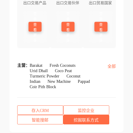
出口交易产品
出口交易伙伴
出口贸易国家
登
登
登
录
录
录
查
查
查
看
看
看
更
更
更
多
多
多
主营：
Barakat
Fresh Coconuts
全部
Urid Dhall
Coco Peat
Turmeric Powder
Coconut
Indian
New Machine
Pappad
Coir Pith Block
存入CRM
监控企业
智能搜邮
挖掘联系方式