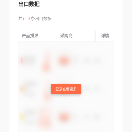
出口数据
共计
0
条出口数据
产品描述
采购商
起运国/地区
详情
登录查看更多