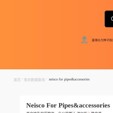
/
/
neisco for pipes&accessories
首页
海关数据查询
Neisco For Pipes&accessories