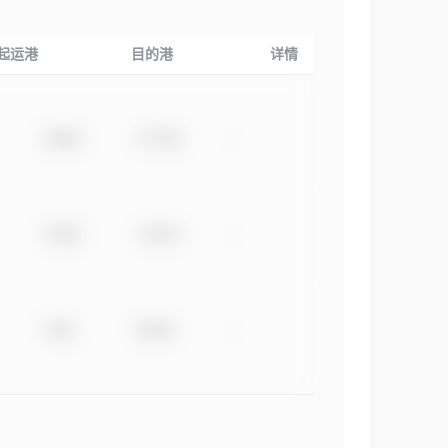
起运港
目的港
详情