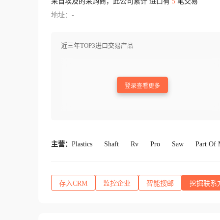
来自埃及的采购商，此公司累计 进口有
5
笔交易
地址：-
近三年TOP3进口交易产品
登录查看更多
主营：
Plastics
Shaft
Rv
Pro
Saw
Part Of 
存入CRM
监控企业
智能搜邮
挖掘联系