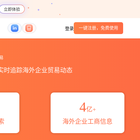
立即体验
一键注册，免费使用
登录
_贸易区域伙伴_HS编码港口_跨境魔方
易
，实时追踪海外企业贸易动态
4
亿+
索
海外企业工商信息