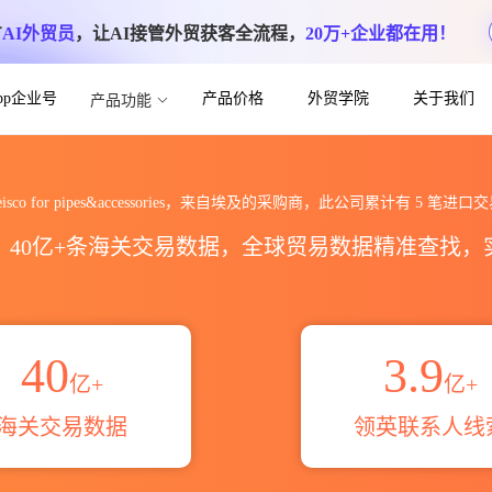
方
AI外贸员
，让AI接管外贸获客全流程，
20万+企业都在用！
App企业号
产品价格
外贸学院
关于我们
产品功能
cessories海关进出口数据统计_贸易概览
eisco for pipes&accessories，来自埃及的采购商，此公司累计有
5
笔进口交
区，40亿+条海关交易数据，全球贸易数据精准查找
40
3.9
亿+
亿+
海关交易数据
领英联系人线