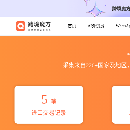
跨境魔
首页
AI外贸员
Whats
2026neisco for pipes&ac
n
采集来自220+国家及地
5
笔
进口交易记录