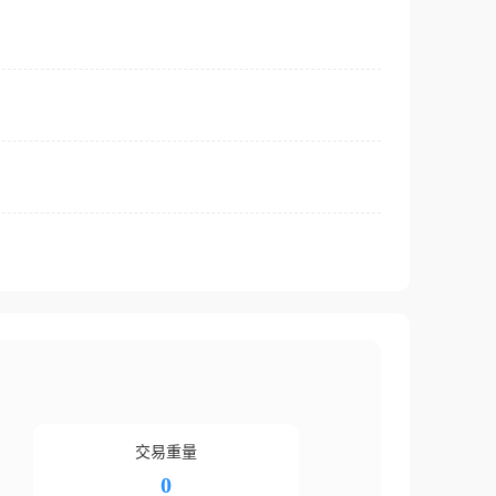
交易重量
0