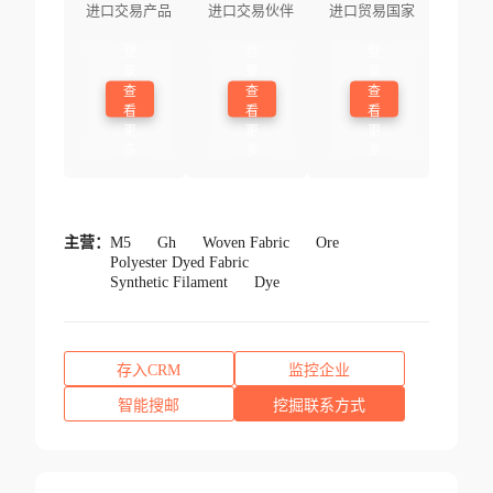
进口交易产品
进口交易伙伴
进口贸易国家
登
登
登
录
录
录
查
查
查
看
看
看
更
更
更
多
多
多
主营：
M5
Gh
Woven Fabric
Ore
Polyester Dyed Fabric
Synthetic Filament
Dye
存入CRM
监控企业
智能搜邮
挖掘联系方式