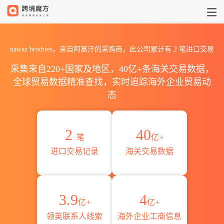
2026nawaz brothres海关进
nawaz brothres，来自阿富汗的采购商，此公司累计有
2
笔进口交易
采集来自220+国家及地区，40亿+条海关交易数据，
全球贸易数据精准查找，实时追踪海外企业贸易动
态
2
40
笔
亿+
进口交易记录
海关交易数据
3.9
4
亿+
亿+
领英联系人线索
海外企业工商信息