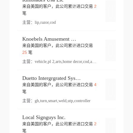
2
来自美国的客户，此公司累计进口交易
登录
笔
主营：
lip,razor,cod
Knoebels Amusement Resort
来自美国的客户，此公司累计进口交易
登录
25
笔
主营：
vehicle,pl 2,arts,home decor,cod,amusement ride,sea
Duetto Intergrgrated Systems Inc.
4
来自美国的客户，此公司累计进口交易
登录
笔
主营：
gh,turn,smart,weld,utp,controller
Local Signguys Inc.
2
来自美国的客户，此公司累计进口交易
登录
笔