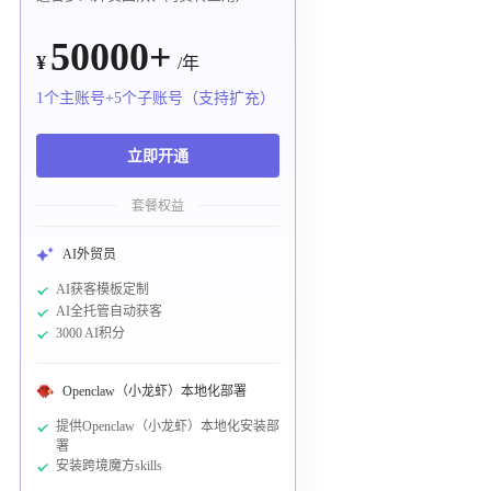
50000+
¥
/年
1个主账号+5个子账号（支持扩充）
立即开通
套餐权益
AI外贸员
AI获客模板定制
AI全托管自动获客
3000 AI积分
Openclaw（小龙虾）本地化部署
提供Openclaw（小龙虾）本地化安装部
署
安装跨境魔方skills