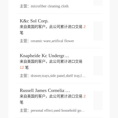
主营：
microfiber cleaning cloth
K&c Sol Corp.
2
来自美国的客户，此公司累计进口交易
登录
笔
主营：
ceramic ware,artifical flower
Knapheide Kc Underground
来自美国的客户，此公司累计进口交易
登录
12
笔
主营：
drawer,trays,side panel,shelf tray,lock drawer,panel,for vehicle,telescopic slide,drawer shelf,equipment,shelf,automotive part
Russell James Cornelia Arlington Va
2
来自美国的客户，此公司累计进口交易
登录
笔
主营：
personal effect,used household goods