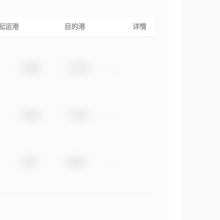
起运港
目的港
详情