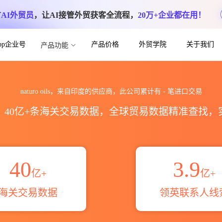
方
AI外贸员
，让AI接管外贸获客全流程，
20万+企业都在用！
App企业号
产品价格
外贸学院
关于我们
产品功能
数据统计_贸易概览_贸易区域伙伴_HS编码
naturo oils，来自印度的供应商，此公司累计有
-
笔进口交易
区，40亿+条海关交易数据，全球贸易数据精准查找
40
3.9
亿+
亿+
海关交易数据
领英联系人线