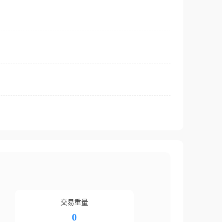
交易重量
0