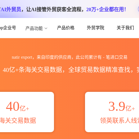
方
AI外贸员
，让AI接管外贸获客全流程，
20万+企业都在用！
App企业号
产品价格
外贸学院
关于我们
产品功能
口数据统计_贸易概览_贸易区域伙伴_HS编
natir export，来自印度的供应商，此公司累计有
-
笔进口交易
区，40亿+条海关交易数据，全球贸易数据精准查找
40
3.9
亿+
亿+
海关交易数据
领英联系人线