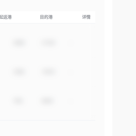
起运港
目的港
详情