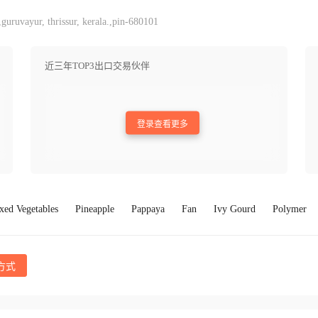
uruvayur, thrissur, kerala.,pin-680101
近三年TOP3出口交易伙伴
登录查看更多
xed Vegetables
Pineapple
Pappaya
Fan
Ivy Gourd
Polymer
方式