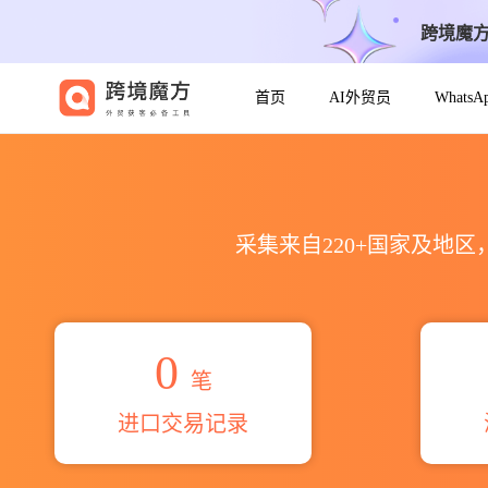
跨境魔
首页
AI外贸员
Whats
2026natir export海关进出
采集来自220+国家及地
0
笔
进口交易记录