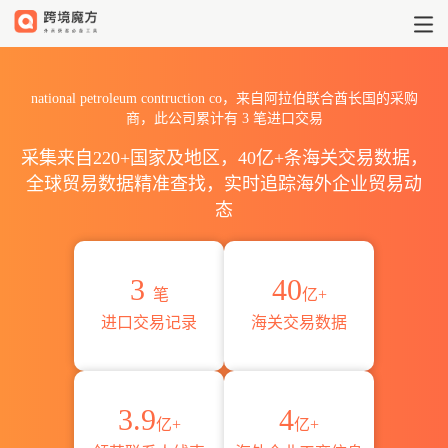
2026national petroleum 
national petroleum contruction co，来自阿拉伯联合酋长国的采购
商，此公司累计有
3
笔进口交易
采集来自220+国家及地区，40亿+条海关交易数据，
全球贸易数据精准查找，实时追踪海外企业贸易动
态
3
40
笔
亿+
进口交易记录
海关交易数据
3.9
4
亿+
亿+