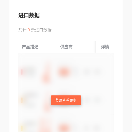
进口数据
共计
0
条进口数据
产品描述
供应商
起运国/地区
详情
登录查看更多