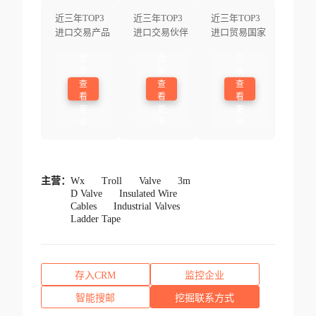
近三年TOP3
近三年TOP3
近三年TOP3
进口交易产品
进口交易伙伴
进口贸易国家
登
登
登
录
录
录
查
查
查
看
看
看
更
更
更
多
多
多
主营：
Wx
Troll
Valve
3m
D Valve
Insulated Wire
Cables
Industrial Valves
Ladder Tape
存入CRM
监控企业
智能搜邮
挖掘联系方式