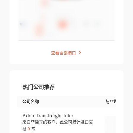
查看全部港口
热门公司推荐
公司名称
与**匹配交易
P.don Transfreight International
来自菲律宾的客户，此公司累计进口交
登录
9
易
笔