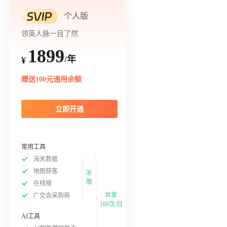
个人版
领英人脉一目了然
1899
/年
¥
赠送100元通用余额
立即开通
常用工具
海关数据
地图获客
不
限
在线搜
共享
广交会采购商
100次/日
AI工具