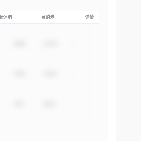
起运港
目的港
详情