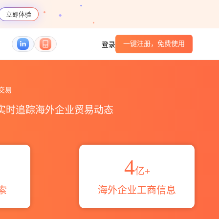
立即体验
一键注册，免费使用
登录
_贸易区域伙伴_HS编码港口_跨境魔方
交易
，实时追踪海外企业贸易动态
4
亿+
索
海外企业工商信息