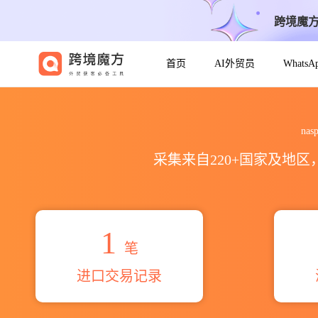
跨境魔
首页
AI外贸员
Whats
2026naspud bonete nanc
na
采集来自220+国家及地
1
笔
进口交易记录