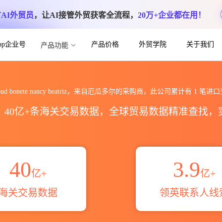
方
AI外贸员
，让AI接管外贸获客全流程，
20万+企业都在用！
App企业号
产品价格
外贸学院
关于我们
产品功能
y beatriz海关进出口数据统计_贸易概览
spud bonete nancy beatriz，来自厄瓜多尔的采购商，此公司累计有
1
笔进口
区，40亿+条海关交易数据，全球贸易数据精准查找
40
3.9
亿+
亿+
海关交易数据
领英联系人线