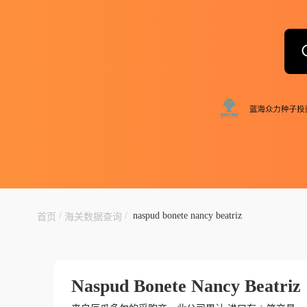
/
/
naspud bonete nancy beatriz
首页
海关数据查询
Naspud Bonete Nancy Beatriz