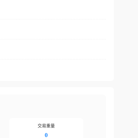
交易重量
0