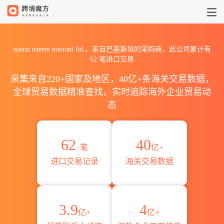
2026nasim naeem nooran
nasim naeem noorani ltd.，来自巴基斯坦的采购商，此公司累计有
62
笔进口交易
采集来自220+国家及地区，40亿+条海关交易数据，
全球贸易数据精准查找，实时追踪海外企业贸易动
态
62
40
笔
亿+
进口交易记录
海关交易数据
3.9
4
亿+
亿+