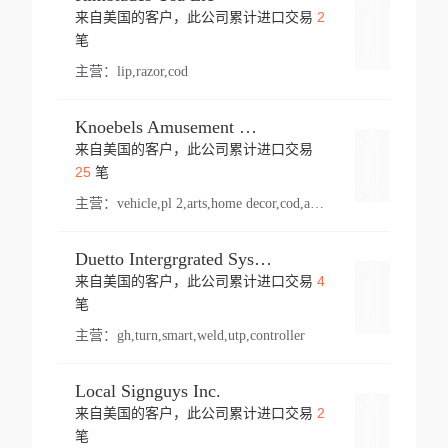
2
来自美国的客户，此公司累计进口交易
登录
笔
主营：
lip,razor,cod
Knoebels Amusement Resort
来自美国的客户，此公司累计进口交易
登录
25
笔
主营：
vehicle,pl 2,arts,home decor,cod,amusement ride,sea
Duetto Intergrgrated Systems Inc.
4
来自美国的客户，此公司累计进口交易
登录
笔
主营：
gh,turn,smart,weld,utp,controller
Local Signguys Inc.
2
来自美国的客户，此公司累计进口交易
登录
笔