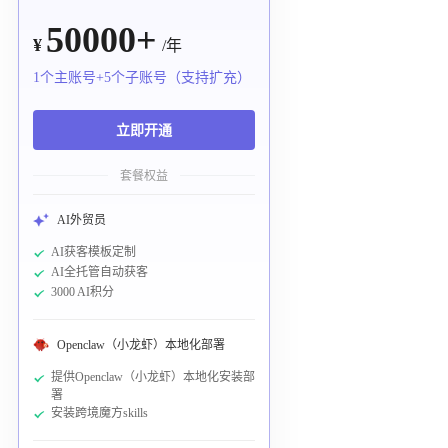
50000+
¥
/年
1个主账号+5个子账号（支持扩充）
立即开通
套餐权益
AI外贸员
AI获客模板定制
AI全托管自动获客
3000 AI积分
Openclaw（小龙虾）本地化部署
提供Openclaw（小龙虾）本地化安装部
署
安装跨境魔方skills