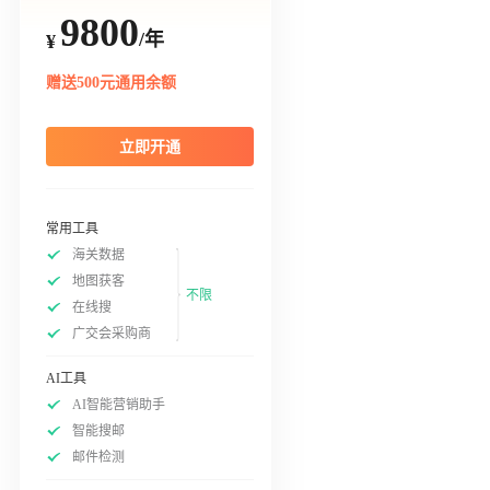
9800
/年
¥
赠送500元通用余额
立即开通
常用工具
海关数据
地图获客
不限
在线搜
广交会采购商
AI工具
AI智能营销助手
智能搜邮
邮件检测