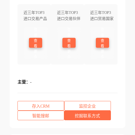
近三年TOP3
近三年TOP3
近三年TOP3
进口交易产品
进口交易伙伴
进口贸易国家
登
登
登
录
录
录
查
查
查
看
看
看
更
更
更
多
多
多
主营：
-
存入CRM
监控企业
智能搜邮
挖掘联系方式