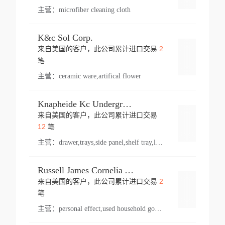
主营：
microfiber cleaning cloth
K&c Sol Corp.
2
来自美国的客户，此公司累计进口交易
登录
笔
主营：
ceramic ware,artifical flower
Knapheide Kc Underground
来自美国的客户，此公司累计进口交易
登录
12
笔
主营：
drawer,trays,side panel,shelf tray,lock drawer,panel,for vehicle,telescopic slide,drawer shelf,equipment,shelf,automotive part
Russell James Cornelia Arlington Va
2
来自美国的客户，此公司累计进口交易
登录
笔
主营：
personal effect,used household goods