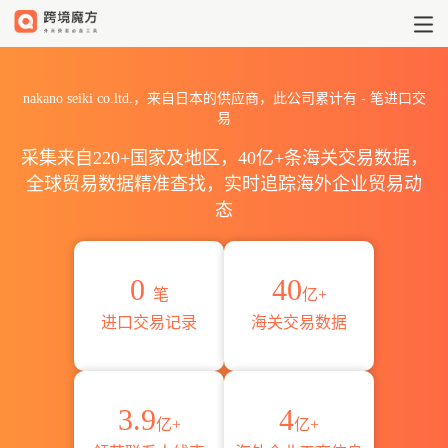
2026nakano seiki co.lt
nakano seiki co.ltd.，来自日本的供应商，此公司累计有
-
笔进口交
易
采集来自220+国家及地区，40亿+条海关交易数据，
全球贸易数据精准查找，实时追踪海外企业贸易动
态
0
40
笔
亿+
进口交易记录
海关交易数据
3.9
4
亿+
亿+