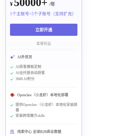
50000+
¥
/年
1个主账号+5个子账号（支持扩充）
立即开通
套餐权益
AI外贸员
AI获客模板定制
AI全托管自动获客
3000 AI积分
Openclaw（小龙虾）本地化部署
提供Openclaw（小龙虾）本地化安装部
署
安装跨境魔方skills
线索中心 全球B2B商业数据