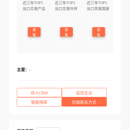
近三年TOP3
近三年TOP3
近三年TOP3
出口交易产品
出口交易伙伴
出口贸易国家
登
登
登
录
录
录
查
查
查
看
看
看
更
更
更
多
多
多
主营：
-
存入CRM
监控企业
智能搜邮
挖掘联系方式