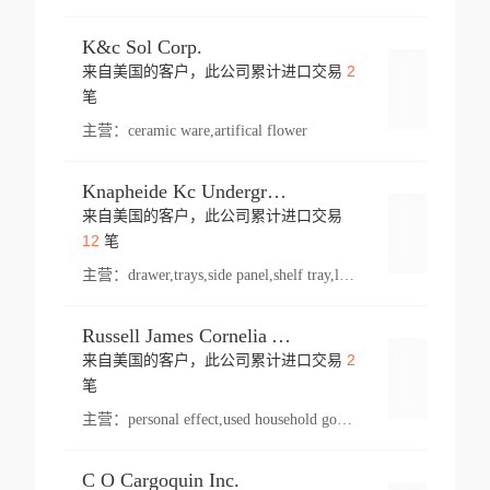
K&c Sol Corp.
2
来自美国的客户，此公司累计进口交易
登录
笔
主营：
ceramic ware,artifical flower
Knapheide Kc Underground
来自美国的客户，此公司累计进口交易
登录
12
笔
主营：
drawer,trays,side panel,shelf tray,lock drawer,panel,for vehicle,telescopic slide,drawer shelf,equipment,shelf,automotive part
Russell James Cornelia Arlington Va
2
来自美国的客户，此公司累计进口交易
登录
笔
主营：
personal effect,used household goods
C O Cargoquin Inc.