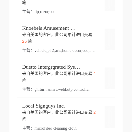
登录
笔
主营：
lip,razor,cod
Knoebels Amusement Resort
来自美国的客户，此公司累计进口交易
登录
25
笔
主营：
vehicle,pl 2,arts,home decor,cod,amusement ride,sea
Duetto Intergrgrated Systems Inc.
4
来自美国的客户，此公司累计进口交易
登录
笔
主营：
gh,turn,smart,weld,utp,controller
Local Signguys Inc.
2
来自美国的客户，此公司累计进口交易
登录
笔
主营：
microfiber cleaning cloth