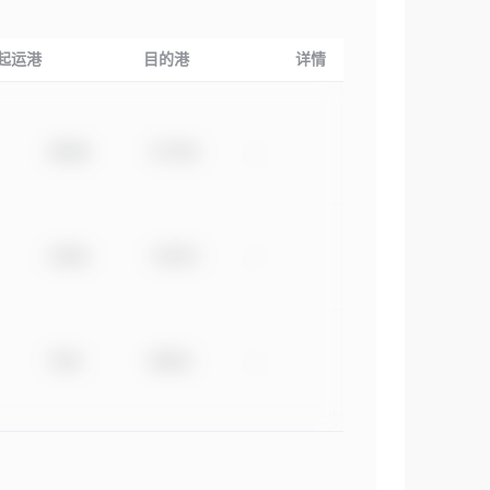
起运港
目的港
详情