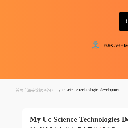
/
/
my uc science technologies developmen
首页
海关数据查询