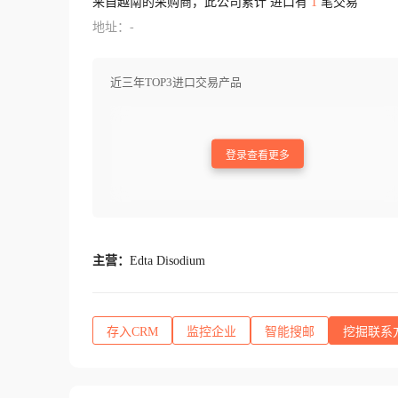
来自越南的采购商，此公司累计 进口有
1
笔交易
地址：-
近三年TOP3进口交易产品
登录查看更多
主营：
Edta Disodium
存入CRM
监控企业
智能搜邮
挖掘联系