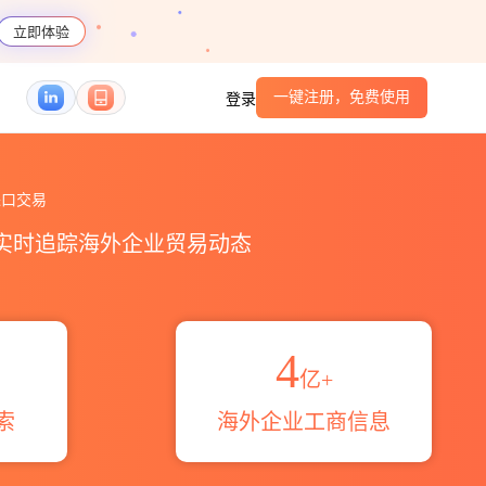
立即体验
一键注册，免费使用
登录
统计_贸易概览_贸易区域伙伴_HS编码港口_跨境
口交易
，实时追踪海外企业贸易动态
4
亿+
索
海外企业工商信息