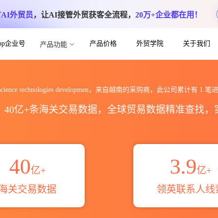
方
AI外贸员
，让AI接管外贸获客全流程，
20万+企业都在用！
App企业号
产品价格
外贸学院
关于我们
产品功能
logies developmen海关进出口数据
 science technologies developmen，来自越南的采购商，此公司累计有
1
笔进
区，40亿+条海关交易数据，全球贸易数据精准查找
40
3.9
亿+
亿+
海关交易数据
领英联系人线