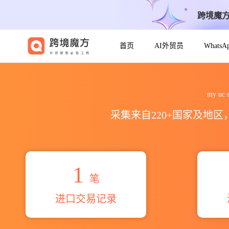
跨境魔
首页
AI外贸员
Whats
2026my uc science techno
my uc
采集来自220+国家及地
1
笔
进口交易记录