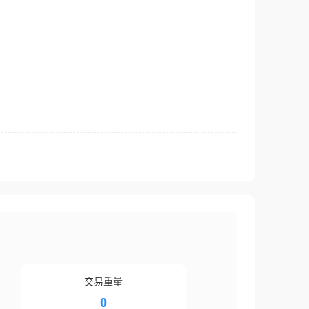
交易重量
0