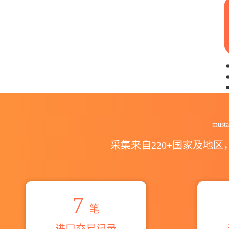
2026mustaqim dyeing&pr
mus
采集来自220+国家及地
7
笔
进口交易记录