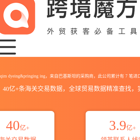
inging ing海关进出口数据统计_贸易概
taqim dyeing&pringing ing，来自巴基斯坦的采购商，此公司累计有
7
笔进
区，40亿+条海关交易数据，全球贸易数据精准查找
40
3.9
亿+
亿+
海关交易数据
领英联系人线