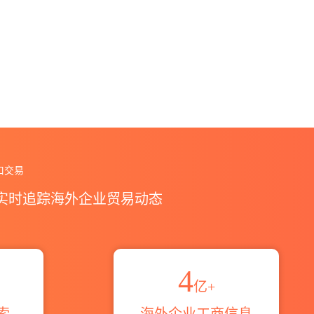
览_贸易区域伙伴_HS编码港口_跨境魔方
口交易
，实时追踪海外企业贸易动态
4
亿+
索
海外企业工商信息