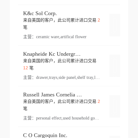
K&c Sol Corp.
2
来自美国的客户，此公司累计进口交易
登录
笔
主营：
ceramic ware,artifical flower
Knapheide Kc Underground
来自美国的客户，此公司累计进口交易
登录
12
笔
主营：
drawer,trays,side panel,shelf tray,lock drawer,panel,for vehicle,telescopic slide,drawer shelf,equipment,shelf,automotive part
Russell James Cornelia Arlington Va
2
来自美国的客户，此公司累计进口交易
登录
笔
主营：
personal effect,used household goods
C O Cargoquin Inc.