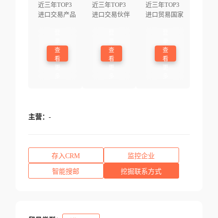
近三年TOP3
近三年TOP3
近三年TOP3
进口交易产品
进口交易伙伴
进口贸易国家
登
登
登
录
录
录
查
查
查
看
看
看
更
更
更
多
多
多
主营：
-
存入CRM
监控企业
智能搜邮
挖掘联系方式