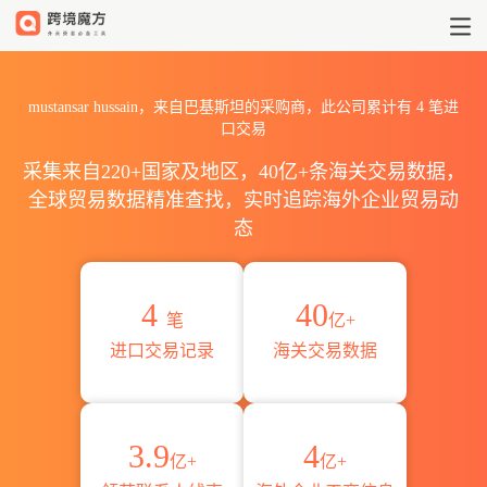
2026mustansar hussain
mustansar hussain，来自巴基斯坦的采购商，此公司累计有
4
笔进
口交易
采集来自220+国家及地区，40亿+条海关交易数据，
全球贸易数据精准查找，实时追踪海外企业贸易动
态
4
40
笔
亿+
进口交易记录
海关交易数据
3.9
4
亿+
亿+