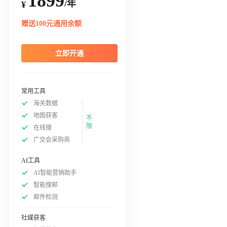
1899
/年
¥
赠送100元通用余额
立即开通
常用工具
海关数据
地图获客
不
限
在线搜
广交会采购商
AI工具
AI智能营销助手
智能搜邮
邮件检测
社媒获客