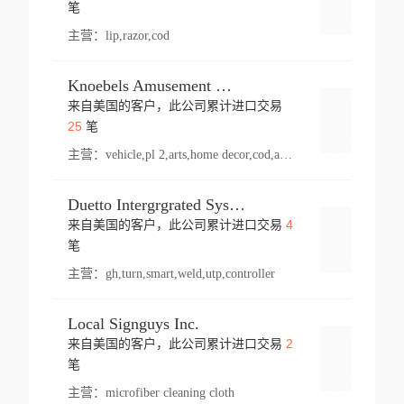
登录
笔
主营：
lip,razor,cod
Knoebels Amusement Resort
来自美国的客户，此公司累计进口交易
登录
25
笔
主营：
vehicle,pl 2,arts,home decor,cod,amusement ride,sea
Duetto Intergrgrated Systems Inc.
4
来自美国的客户，此公司累计进口交易
登录
笔
主营：
gh,turn,smart,weld,utp,controller
Local Signguys Inc.
2
来自美国的客户，此公司累计进口交易
登录
笔
主营：
microfiber cleaning cloth