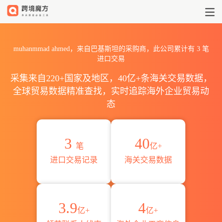
2026muhanmmad ahmed海
muhanmmad ahmed，来自巴基斯坦的采购商，此公司累计有
3
笔
进口交易
采集来自220+国家及地区，40亿+条海关交易数据，
全球贸易数据精准查找，实时追踪海外企业贸易动
态
3
40
笔
亿+
进口交易记录
海关交易数据
3.9
4
亿+
亿+