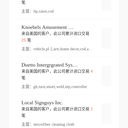
登录
笔
主营：
lip,razor,cod
Knoebels Amusement Resort
来自美国的客户，此公司累计进口交易
登录
25
笔
主营：
vehicle,pl 2,arts,home decor,cod,amusement ride,sea
Duetto Intergrgrated Systems Inc.
4
来自美国的客户，此公司累计进口交易
登录
笔
主营：
gh,turn,smart,weld,utp,controller
Local Signguys Inc.
2
来自美国的客户，此公司累计进口交易
登录
笔
主营：
microfiber cleaning cloth