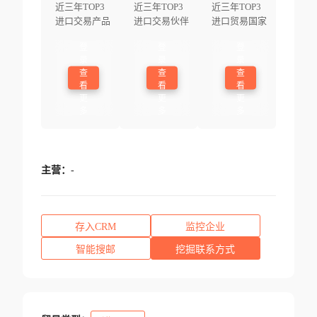
近三年TOP3
近三年TOP3
近三年TOP3
进口交易产品
进口交易伙伴
进口贸易国家
登
登
登
录
录
录
查
查
查
看
看
看
更
更
更
多
多
多
主营：
-
存入CRM
监控企业
智能搜邮
挖掘联系方式