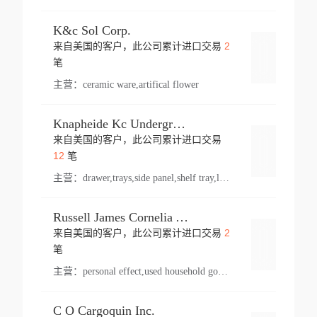
K&c Sol Corp.
2
来自美国的客户，此公司累计进口交易
登录
笔
主营：
ceramic ware,artifical flower
Knapheide Kc Underground
来自美国的客户，此公司累计进口交易
登录
12
笔
主营：
drawer,trays,side panel,shelf tray,lock drawer,panel,for vehicle,telescopic slide,drawer shelf,equipment,shelf,automotive part
Russell James Cornelia Arlington Va
2
来自美国的客户，此公司累计进口交易
登录
笔
主营：
personal effect,used household goods
C O Cargoquin Inc.