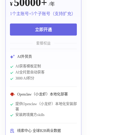
50000+
¥
/年
1个主账号+5个子账号（支持扩充）
立即开通
套餐权益
AI外贸员
AI获客模板定制
AI全托管自动获客
3000 AI积分
Openclaw（小龙虾）本地化部署
提供Openclaw（小龙虾）本地化安装部
署
安装跨境魔方skills
线索中心 全球B2B商业数据