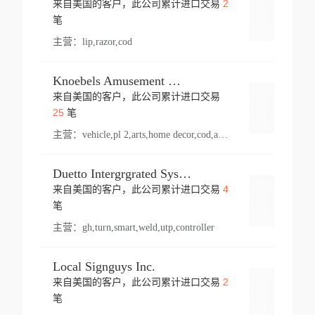
2
来自美国的客户，此公司累计进口交易
登录
笔
主营：
lip,razor,cod
Knoebels Amusement Resort
来自美国的客户，此公司累计进口交易
登录
25
笔
主营：
vehicle,pl 2,arts,home decor,cod,amusement ride,sea
Duetto Intergrgrated Systems Inc.
4
来自美国的客户，此公司累计进口交易
登录
笔
主营：
gh,turn,smart,weld,utp,controller
Local Signguys Inc.
2
来自美国的客户，此公司累计进口交易
登录
笔