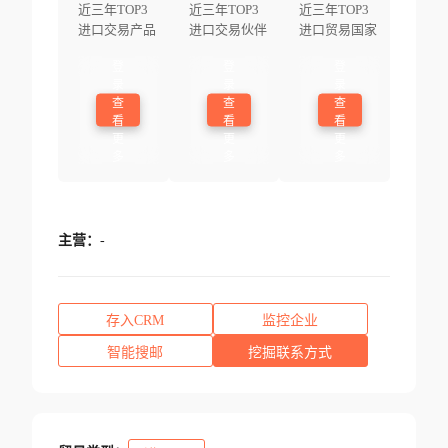
近三年TOP3
近三年TOP3
近三年TOP3
进口交易产品
进口交易伙伴
进口贸易国家
登
登
登
录
录
录
查
查
查
看
看
看
更
更
更
多
多
多
主营：
-
存入CRM
监控企业
智能搜邮
挖掘联系方式