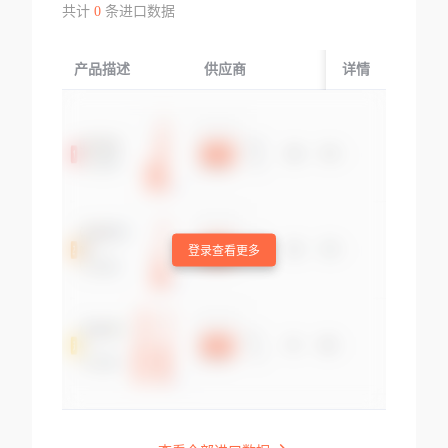
共计
0
条进口数据
产品描述
供应商
起运国/地区
详情
登录查看更多