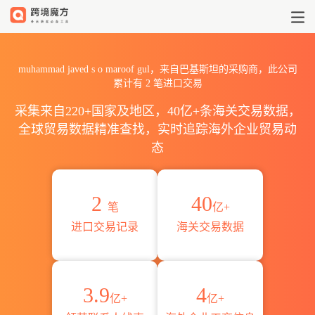
2026muhammad javed s o
muhammad javed s o maroof gul，来自巴基斯坦的采购商，此公司
累计有
2
笔进口交易
采集来自220+国家及地区，40亿+条海关交易数据，
全球贸易数据精准查找，实时追踪海外企业贸易动
态
2
40
笔
亿+
进口交易记录
海关交易数据
3.9
4
亿+
亿+