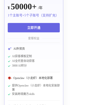
50000+
¥
/年
1个主账号+5个子账号（支持扩充）
立即开通
套餐权益
AI外贸员
AI获客模板定制
AI全托管自动获客
3000 AI积分
Openclaw（小龙虾）本地化部署
提供Openclaw（小龙虾）本地化安装部
署
安装跨境魔方skills