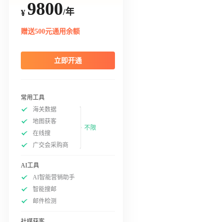
9800
/年
¥
赠送500元通用余额
立即开通
常用工具
海关数据
地图获客
不限
在线搜
广交会采购商
AI工具
AI智能营销助手
智能搜邮
邮件检测
社媒获客