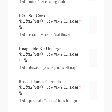
主营：
microfiber cleaning cloth
K&c Sol Corp.
2
来自美国的客户，此公司累计进口交易
登录
笔
主营：
ceramic ware,artifical flower
Knapheide Kc Underground
来自美国的客户，此公司累计进口交易
登录
12
笔
主营：
drawer,trays,side panel,shelf tray,lock drawer,panel,for vehicle,telescopic slide,drawer shelf,equipment,shelf,automotive part
Russell James Cornelia Arlington Va
2
来自美国的客户，此公司累计进口交易
登录
笔
主营：
personal effect,used household goods