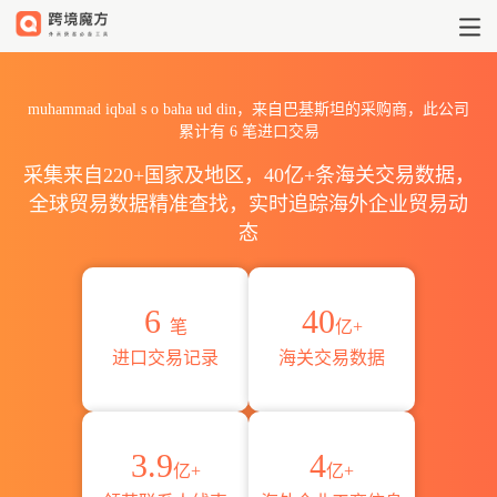
2026muhammad iqbal s o
muhammad iqbal s o baha ud din，来自巴基斯坦的采购商，此公司
累计有
6
笔进口交易
采集来自220+国家及地区，40亿+条海关交易数据，
全球贸易数据精准查找，实时追踪海外企业贸易动
态
6
40
笔
亿+
进口交易记录
海关交易数据
3.9
4
亿+
亿+