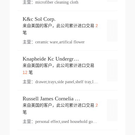
主营：
microfiber cleaning cloth
K&c Sol Corp.
2
来自美国的客户，此公司累计进口交易
登录
笔
主营：
ceramic ware,artifical flower
Knapheide Kc Underground
来自美国的客户，此公司累计进口交易
登录
12
笔
主营：
drawer,trays,side panel,shelf tray,lock drawer,panel,for vehicle,telescopic slide,drawer shelf,equipment,shelf,automotive part
Russell James Cornelia Arlington Va
2
来自美国的客户，此公司累计进口交易
登录
笔
主营：
personal effect,used household goods