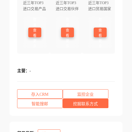
近三年TOP3
近三年TOP3
近三年TOP3
进口交易产品
进口交易伙伴
进口贸易国家
登
登
登
录
录
录
查
查
查
看
看
看
更
更
更
多
多
多
主营：
-
存入CRM
监控企业
智能搜邮
挖掘联系方式