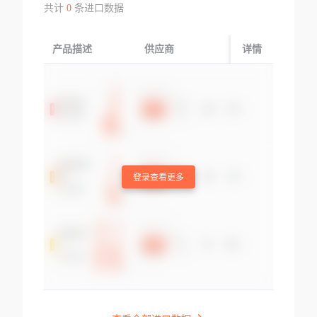
共计
0
条进口数据
产品描述
供应商
起运国/地区
详情
登录查看更多