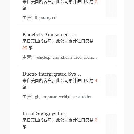
2
来自美国的客户，此公司累计进口交易
登录
笔
主营：
lip,razor,cod
Knoebels Amusement Resort
来自美国的客户，此公司累计进口交易
登录
25
笔
主营：
vehicle,pl 2,arts,home decor,cod,amusement ride,sea
Duetto Intergrgrated Systems Inc.
4
来自美国的客户，此公司累计进口交易
登录
笔
主营：
gh,turn,smart,weld,utp,controller
Local Signguys Inc.
2
来自美国的客户，此公司累计进口交易
登录
笔