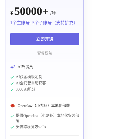
50000+
¥
/年
1个主账号+5个子账号（支持扩充）
立即开通
套餐权益
AI外贸员
AI获客模板定制
AI全托管自动获客
3000 AI积分
Openclaw（小龙虾）本地化部署
提供Openclaw（小龙虾）本地化安装部
署
安装跨境魔方skills