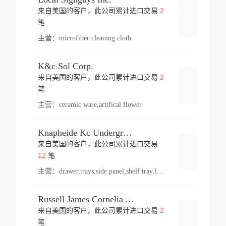
2
来自美国的客户，此公司累计进口交易
登录
笔
主营：
microfiber cleaning cloth
K&c Sol Corp.
2
来自美国的客户，此公司累计进口交易
登录
笔
主营：
ceramic ware,artifical flower
Knapheide Kc Underground
来自美国的客户，此公司累计进口交易
登录
12
笔
主营：
drawer,trays,side panel,shelf tray,lock drawer,panel,for vehicle,telescopic slide,drawer shelf,equipment,shelf,automotive part
Russell James Cornelia Arlington Va
2
来自美国的客户，此公司累计进口交易
登录
笔