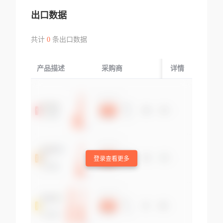
出口数据
共计
0
条出口数据
产品描述
采购商
起运国/地区
详情
登录查看更多