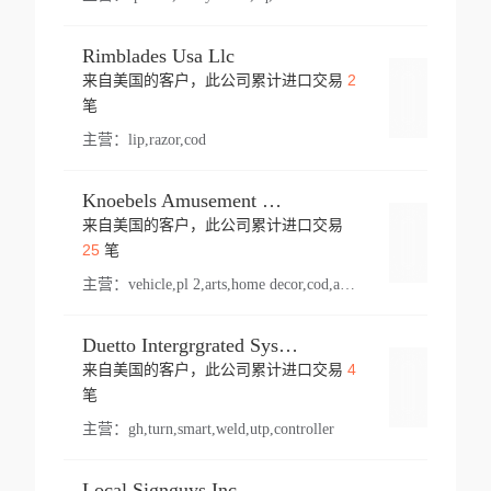
Rimblades Usa Llc
2
来自美国的客户，此公司累计进口交易
登录
笔
主营：
lip,razor,cod
Knoebels Amusement Resort
来自美国的客户，此公司累计进口交易
登录
25
笔
主营：
vehicle,pl 2,arts,home decor,cod,amusement ride,sea
Duetto Intergrgrated Systems Inc.
4
来自美国的客户，此公司累计进口交易
登录
笔
主营：
gh,turn,smart,weld,utp,controller
Local Signguys Inc.