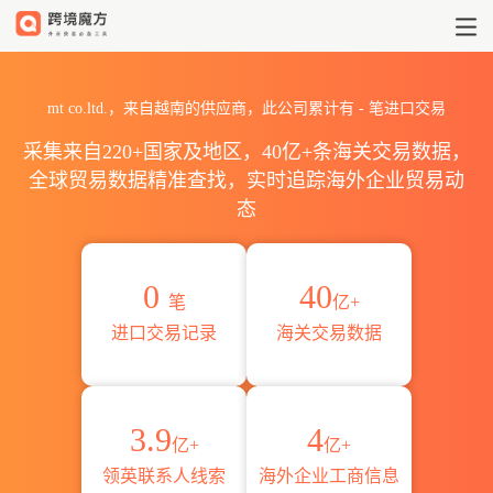
2026mt co.ltd.海关进出口数
mt co.ltd.，来自越南的供应商，此公司累计有
-
笔进口交易
采集来自220+国家及地区，40亿+条海关交易数据，
全球贸易数据精准查找，实时追踪海外企业贸易动
态
0
40
笔
亿+
进口交易记录
海关交易数据
3.9
4
亿+
亿+
领英联系人线索
海外企业工商信息