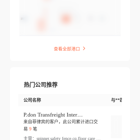
查看全部港口
热门公司推荐
公司名称
与**匹配交易
P.don Transfreight International
来自菲律宾的客户，此公司累计进口交
登录
9
易
笔
主营：
spinner,safety fence,cq,floor care machine,cargo,welded steel,web,essential,ratchet tie down,contact email,creatine monohydrate,x 50,bag,paper cups lid,erti,500 c,plush toy,steel wire,webbing,otr tyre,s8,food packaging,edmonton,quad,pc,floor cleaner,carton paper cup,wood pack,auto par,bar chair,oven,fitness products,leisure chair,canada,bicycle,rovin,pickup truck,rat,cover,carton,plastic lid,battery,ride on car,oil gas well,hat,pet cage,n tr,ionic,shoes tel,acrylic bathtub,microvit,fans,lumen,wheels,gin,tdr,tpo,llysine,hot,bur,bonnell spring,g class,dumbbell,condenser,s5,cleaner vacuum,d fence,board,wood,promi,swir,ail,orchard,mattres,cash,microfiber bathrobe,vacuum cleaner floor,access door,pad,wood packing,carton toy,gas well,cotton,freight prepaid,sga,heat exchange,mat,psn,al em,glc,lifting table,cod,plastic shell,wire po,foam,ladies knitted dress,rim,a1,roller,spare part,t 80,waterproof terminal,barbell set,vehicle,bicycle tire,go game,led light,computer chair,block mesh,stainless steel,ape,steel wire rope,carton paper box,ladies knitted pullover,threonine feed grade,electrical appliance,eyebolt,casing,rubber duck,ball,8 port,pet bottle,box steel,scaffolding parts,packing material,na e,polyester knit,blouse,d jack,vacuum flask,lip,aite,fruit plate,steel frame,sealing,mesh,s14,textile,office chair,pendant light,jet,bar stool,furniture,aluminium,wallet,carton pot,tool box,brand new tire,brightway,tria,strea,prop,fishing products,car bumper,butter,fog lamp cover,yofc,tableware,plastic,plastic bottle spray,fireplace,natural stone products,t sp,pullover,aluminium pan,massage product,spotlight,finned tube bundle,table,wood stick,high pressure cleaner,auto part,welded wire mesh,chinese medicine,mater,tsc,sea,cable,glove,supplies,kelvin,sacom,hot dipped galvanized steel pipe,ring wire,pright,rush,ion,paper bag,ring,cup sleeve,oil,gmh,car step,cabinet,leisure table,ladies knit top,sol,electric bicycle,pera,feed grade,air purifier,stanc,storage box,no wooden,pdo,iu,aluminium sheet,k2,p1,s 50,dj,vacuum cleaner,nylon bag,insulat,power,cleaner,hpa,molded,control arm,import,octg,s 99,tablecloth,screw,flail mower,dining chair,l ap,butyl inner tube,ppo,20 sp,wire lock accessories,mattress fabric,kitchen,s7,frame,steel,carton plastic,ipm,electrical cabinet,wear strip,racks,brand tire,tin,packaging material,ys,anji,ceramics product,metal furniture,sebacic acid,umber,flap,ladies knitted,bun pan,chemical substance,lusin,country of origin,edt,unica,stainless steel wire,weld,dire,ai r,poncho,toy car,chemical,t code,s corporation,oem,chinese herb,fly,hydrochloride,ppe,grille,lifting,socks,lighting,ale,unit,hood,stud,aircool,s glass fiber,brass valve valve,tssu,cotton bag,aka,gh,slusher,sporting good,bar stools,n steel,nonwoven bag,essar,ladies knitted skirt,light mouse,drilling,spin bike,sling,insulation tubing,string wound filter cartridge,door frame,u post,optical fibre cable,glass,md,kumho,synthetic grass,shoes,cific,mobil,carton box,fence panel,new tire,chi