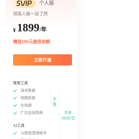
个人版
领英人脉一目了然
1899
/年
¥
赠送100元通用余额
立即开通
常用工具
海关数据
地图获客
不
限
在线搜
共享
广交会采购商
100次/日
AI工具
AI智能营销助手