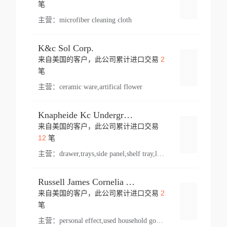
登录
笔
主营：
microfiber cleaning cloth
K&c Sol Corp.
2
来自美国的客户，此公司累计进口交易
登录
笔
主营：
ceramic ware,artifical flower
Knapheide Kc Underground
来自美国的客户，此公司累计进口交易
登录
12
笔
主营：
drawer,trays,side panel,shelf tray,lock drawer,panel,for vehicle,telescopic slide,drawer shelf,equipment,shelf,automotive part
Russell James Cornelia Arlington Va
2
来自美国的客户，此公司累计进口交易
登录
笔
主营：
personal effect,used household goods