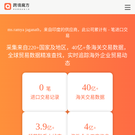
2026ms.ramya jaganath
ms.ramya jaganath，来自印度的供应商，此公司累计有
-
笔进口交
易
采集来自220+国家及地区，40亿+条海关交易数据，
全球贸易数据精准查找，实时追踪海外企业贸易动
态
0
40
笔
亿+
进口交易记录
海关交易数据
3.9
4
亿+
亿+