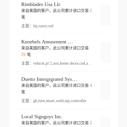
Rimblades Usa Llc
2
来自美国的客户，此公司累计进口交易
登录
笔
主营：
lip,razor,cod
Knoebels Amusement Resort
来自美国的客户，此公司累计进口交易
登录
25
笔
主营：
vehicle,pl 2,arts,home decor,cod,amusement ride,sea
Duetto Intergrgrated Systems Inc.
4
来自美国的客户，此公司累计进口交易
登录
笔
主营：
gh,turn,smart,weld,utp,controller
Local Signguys Inc.
2
来自美国的客户，此公司累计进口交易