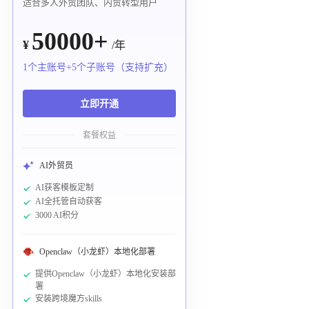
适合多人外贸团队、内贸转型用户
50000+
¥
/年
1个主账号+5个子账号（支持扩充）
立即开通
套餐权益
AI外贸员
AI获客模板定制
AI全托管自动获客
3000 AI积分
Openclaw（小龙虾）本地化部署
提供Openclaw（小龙虾）本地化安装部
署
安装跨境魔方skills