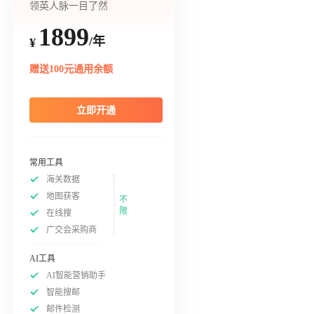
领英人脉一目了然
1899
/年
¥
赠送100元通用余额
立即开通
常用工具
海关数据
地图获客
不
限
在线搜
广交会采购商
AI工具
AI智能营销助手
智能搜邮
邮件检测