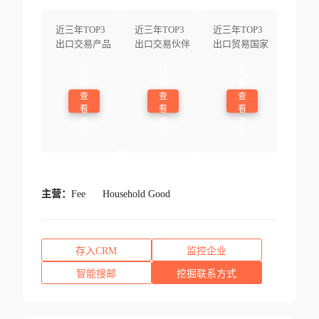
近三年TOP3
近三年TOP3
近三年TOP3
出口交易产品
出口交易伙伴
出口贸易国家
登
登
登
录
录
录
查
查
查
看
看
看
更
更
更
多
多
多
主营：
Fee
Household Good
存入CRM
监控企业
智能搜邮
挖掘联系方式