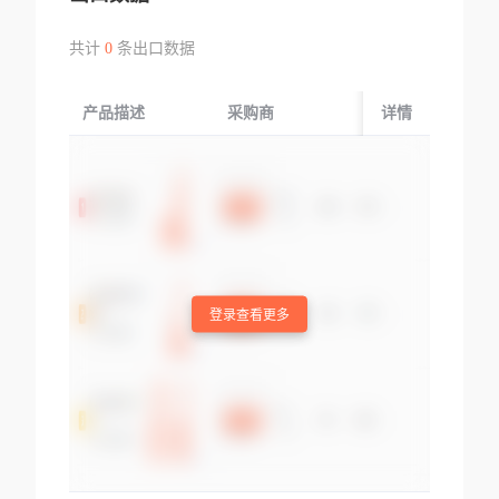
共计
0
条出口数据
产品描述
采购商
起运国/地区
详情
登录查看更多