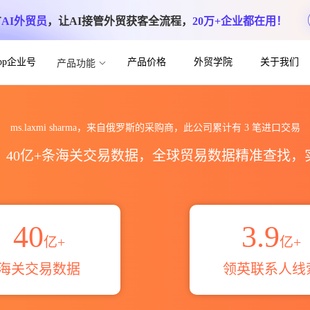
方
AI外贸员
，让AI接管外贸获客全流程，
20万+企业都在用！
App企业号
产品价格
外贸学院
关于我们
产品功能
进出口数据统计_贸易概览_贸易区域伙伴_
ms.laxmi sharma，来自俄罗斯的采购商，此公司累计有
3
笔进口交易
区，40亿+条海关交易数据，全球贸易数据精准查找
40
3.9
亿+
亿+
海关交易数据
领英联系人线