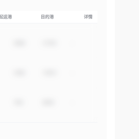
起运港
目的港
详情