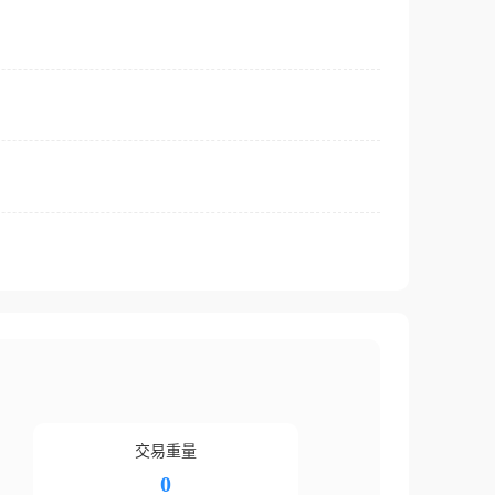
交易重量
0