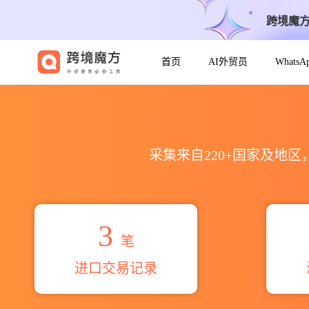
跨境魔
首页
AI外贸员
Whats
2026ms.laxmi sharma海关
采集来自220+国家及地
3
笔
进口交易记录