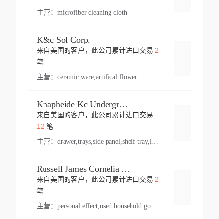
主营：
microfiber cleaning cloth
K&c Sol Corp.
2
来自美国的客户，此公司累计进口交易
登录
笔
主营：
ceramic ware,artifical flower
Knapheide Kc Underground
来自美国的客户，此公司累计进口交易
登录
12
笔
主营：
drawer,trays,side panel,shelf tray,lock drawer,panel,for vehicle,telescopic slide,drawer shelf,equipment,shelf,automotive part
Russell James Cornelia Arlington Va
2
来自美国的客户，此公司累计进口交易
登录
笔
主营：
personal effect,used household goods