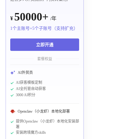
50000+
¥
/年
1个主账号+5个子账号（支持扩充）
立即开通
套餐权益
AI外贸员
AI获客模板定制
AI全托管自动获客
3000 AI积分
Openclaw（小龙虾）本地化部署
提供Openclaw（小龙虾）本地化安装部
署
安装跨境魔方skills