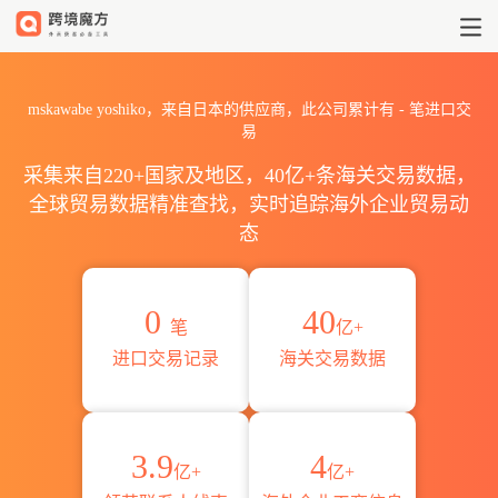
2026mskawabe yoshiko海
mskawabe yoshiko，来自日本的供应商，此公司累计有
-
笔进口交
易
采集来自220+国家及地区，40亿+条海关交易数据，
全球贸易数据精准查找，实时追踪海外企业贸易动
态
0
40
笔
亿+
进口交易记录
海关交易数据
3.9
4
亿+
亿+