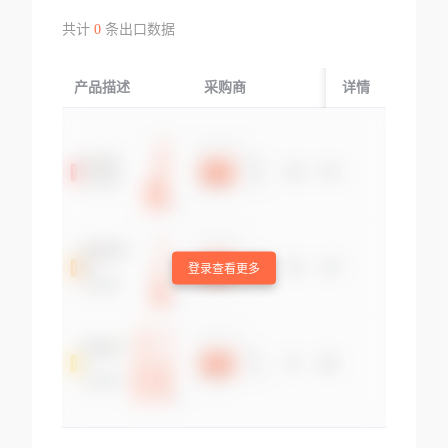
共计
0
条出口数据
产品描述
采购商
起运国/地区
详情
登录查看更多