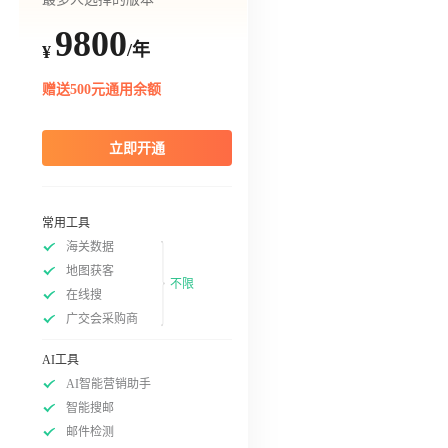
9800
/年
¥
赠送500元通用余额
立即开通
常用工具
海关数据
地图获客
不限
在线搜
广交会采购商
AI工具
AI智能营销助手
智能搜邮
邮件检测