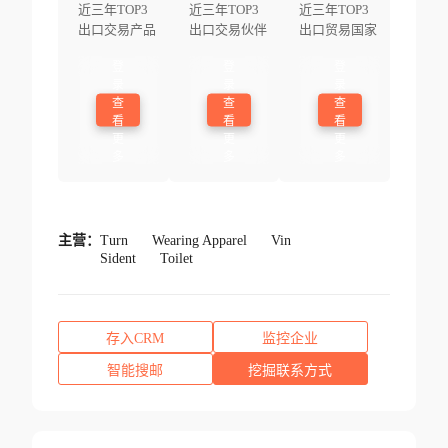
近三年TOP3
近三年TOP3
近三年TOP3
出口交易产品
出口交易伙伴
出口贸易国家
登
登
登
录
录
录
查
查
查
看
看
看
更
更
更
多
多
多
主营：
Turn
Wearing Apparel
Vin
Sident
Toilet
存入CRM
监控企业
智能搜邮
挖掘联系方式