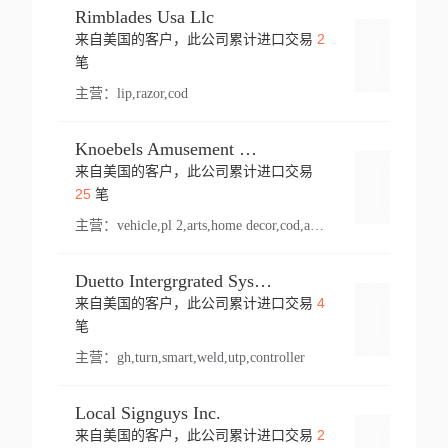
Rimblades Usa Llc
2
来自美国的客户，此公司累计进口交易
登录
笔
主营：
lip,razor,cod
Knoebels Amusement Resort
来自美国的客户，此公司累计进口交易
登录
25
笔
主营：
vehicle,pl 2,arts,home decor,cod,amusement ride,sea
Duetto Intergrgrated Systems Inc.
4
来自美国的客户，此公司累计进口交易
登录
笔
主营：
gh,turn,smart,weld,utp,controller
Local Signguys Inc.
2
来自美国的客户，此公司累计进口交易