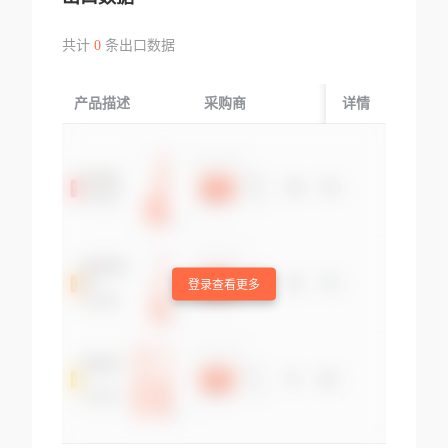
共计
0
条出口数据
产品描述
采购商
起运国/地区
详情
登录查看更多