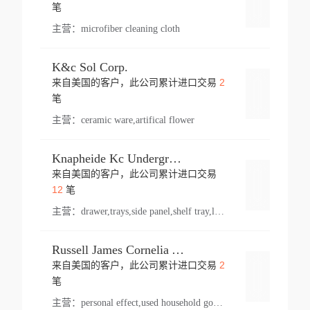
登录
笔
主营：
microfiber cleaning cloth
K&c Sol Corp.
2
来自美国的客户，此公司累计进口交易
登录
笔
主营：
ceramic ware,artifical flower
Knapheide Kc Underground
来自美国的客户，此公司累计进口交易
登录
12
笔
主营：
drawer,trays,side panel,shelf tray,lock drawer,panel,for vehicle,telescopic slide,drawer shelf,equipment,shelf,automotive part
Russell James Cornelia Arlington Va
2
来自美国的客户，此公司累计进口交易
登录
笔
主营：
personal effect,used household goods