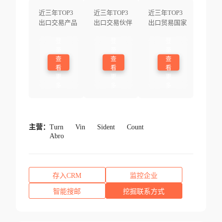
近三年TOP3
近三年TOP3
近三年TOP3
出口交易产品
出口交易伙伴
出口贸易国家
登
登
登
录
录
录
查
查
查
看
看
看
更
更
更
多
多
多
主营：
Turn
Vin
Sident
Count
Abro
存入CRM
监控企业
智能搜邮
挖掘联系方式