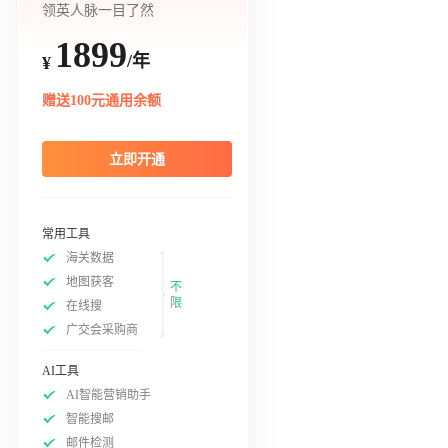
领英人脉一目了然
1899
/年
¥
赠送100元通用余额
立即开通
常用工具
海关数据
地图获客
不
限
在线搜
广交会采购商
AI工具
AI智能营销助手
智能搜邮
邮件检测