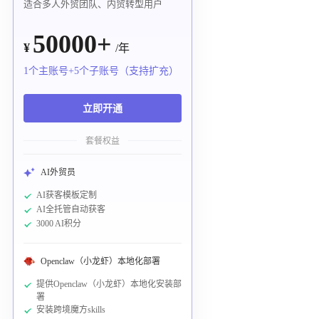
适合多人外贸团队、内贸转型用户
50000+
¥
/年
1个主账号+5个子账号（支持扩充）
立即开通
套餐权益
AI外贸员
AI获客模板定制
AI全托管自动获客
3000 AI积分
Openclaw（小龙虾）本地化部署
提供Openclaw（小龙虾）本地化安装部
署
安装跨境魔方skills