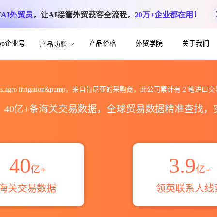
方
AI外贸员
，让AI接管外贸获客全流程，
20万+企业都在用！
App企业号
产品价格
外贸学院
关于我们
产品功能
&pump海关进出口数据统计_贸易概览_贸易
s.agro irrigation&pump，来自肯尼亚的采购商，此公司累计有
2
笔进口交
区，40亿+条海关交易数据，全球贸易数据精准查找
40
3.9
亿+
亿+
海关交易数据
领英联系人线