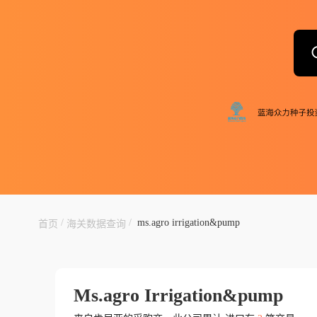
/
/
ms.agro irrigation&pump
首页
海关数据查询
Ms.agro Irrigation&pump