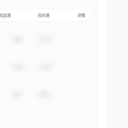
起运港
目的港
详情