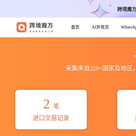
跨境魔
首页
AI外贸员
Whats
2026ms.agro irrigation
m
采集来自220+国家及地
2
笔
进口交易记录