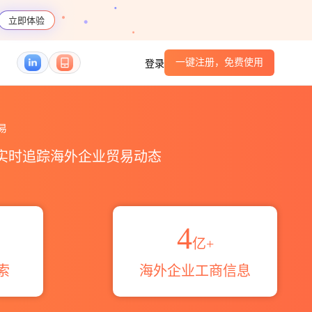
立即体验
一键注册，免费使用
登录
区域伙伴_HS编码港口_跨境魔方
易
，实时追踪海外企业贸易动态
4
亿+
索
海外企业工商信息