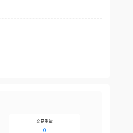
交易重量
0